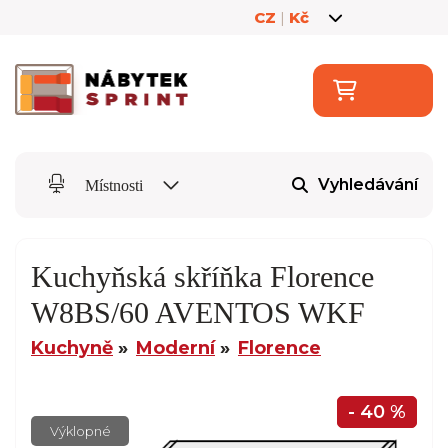
CZ
|
Kč
Vyhledávání
Místnosti
Kuchyňská skříňka Florence
W8BS/60 AVENTOS WKF
Kuchyně
Moderní
Florence
- 40 %
Výklopné