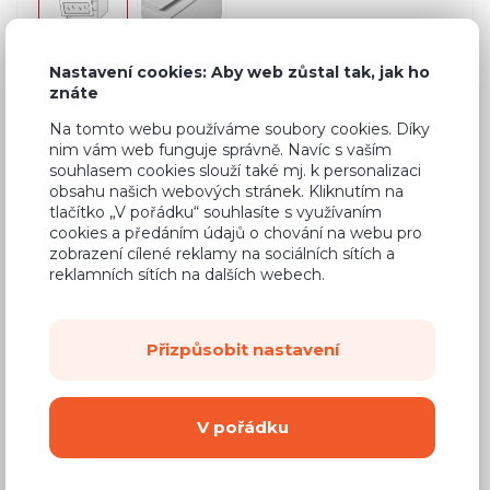
Nastavení cookies: Aby web zůstal tak, jak ho
znáte
Běžná cena ve studiích
15 650 Kč
Na tomto webu používáme soubory cookies. Díky
9 390 Kč
Cena
nim vám web funguje správně. Navíc s vaším
souhlasem cookies slouží také mj. k personalizaci
(
7 760 Kč
bez DPH)
obsahu našich webových stránek. Kliknutím na
tlačítko „V pořádku“ souhlasíte s využívaním
cookies a předáním údajů o chování na webu pro
Dostupnost:
Na objednávku
zobrazení cílené reklamy na sociálních sítích a
reklamních sítích na dalších webech.
Záruční doba:
24 měsíců
Doprava (celá ČR):
od 290 Kč
Dodací lhůta:
8 - 12 týdnů
Přizpůsobit nastavení
Mám zájem o
montáž
V pořádku
Koupit