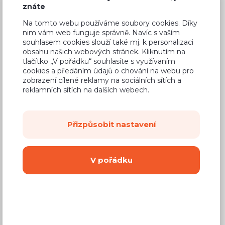
znáte
Na tomto webu používáme soubory cookies. Díky
nim vám web funguje správně. Navíc s vaším
souhlasem cookies slouží také mj. k personalizaci
Běžná cena ve studiích
8 390 Kč
obsahu našich webových stránek. Kliknutím na
tlačítko „V pořádku“ souhlasíte s využívaním
4 950 Kč
Cena
cookies a předáním údajů o chování na webu pro
zobrazení cílené reklamy na sociálních sítích a
(
4 091 Kč
bez DPH)
reklamních sítích na dalších webech.
Dostupnost:
Na objednávku
Přizpůsobit nastavení
Záruční doba:
24 měsíců
Doprava (celá ČR):
od 290 Kč
Dodací lhůta:
8 - 12 týdnů
V pořádku
Mám zájem o
montáž
Koupit