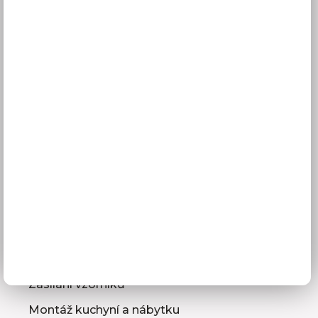
Vše o nákupu
Doprava a doba dodání
Platba
Reklamace
Obchodní podmínky
GDPR
Služby pro vás
3D návrhy kuchyní
Zaměření kuchyňské linky
Zasílání vzorníků
Montáž kuchyní a nábytku