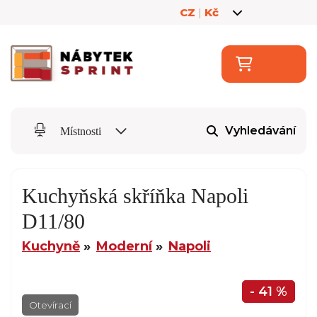
CZ
|
Kč
Vyhledávání
Místnosti
Kuchyňská skříňka Napoli
D11/80
Kuchyně
Moderní
Napoli
- 41 %
Otevírací