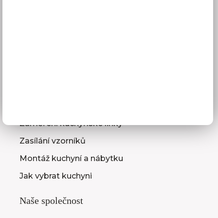
Platba
Reklamace
Obchodní podmínky
GDPR
Služby pro vás
3D návrhy kuchyní
Zaměření kuchyňské linky
Zasílání vzorníků
Montáž kuchyní a nábytku
Jak vybrat kuchyni
Naše společnost