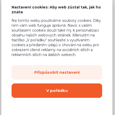
Nastavení cookies: Aby web zůstal tak, jak ho
znáte
Na tomto webu používáme soubory cookies. Díky
Běžná cena ve studiích
20 492 Kč
nim vám web funguje správně. Navíc s vaším
souhlasem cookies slouží také mj. k personalizaci
12 090 Kč
Cena
obsahu našich webových stránek. Kliknutím na
tlačítko „V pořádku“ souhlasíte s využívaním
(
9 992 Kč
bez DPH)
cookies a předáním údajů o chování na webu pro
zobrazení cílené reklamy na sociálních sítích a
reklamních sítích na dalších webech.
Dostupnost:
Na objednávku
Záruční doba:
24 měsíců
Přizpůsobit nastavení
Doprava (celá ČR):
od 290 Kč
Dodací lhůta:
8 - 12 týdnů
V pořádku
Mám zájem o
montáž
Koupit