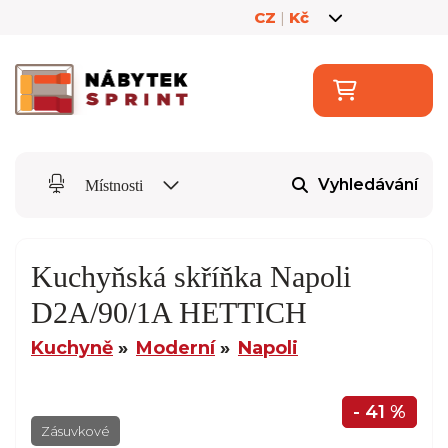
CZ
|
Kč
Vyhledávání
Místnosti
Kuchyňská skříňka Napoli
D2A/90/1A HETTICH
Kuchyně
Moderní
Napoli
- 41 %
Zásuvkové