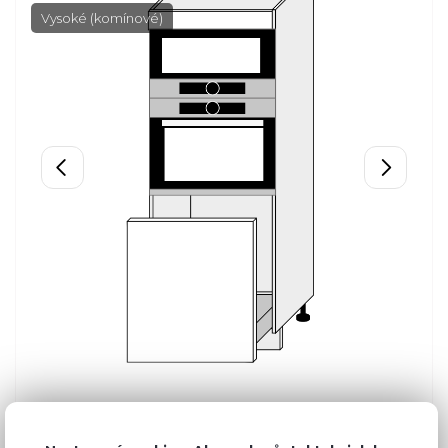
Vysoké (komínové)