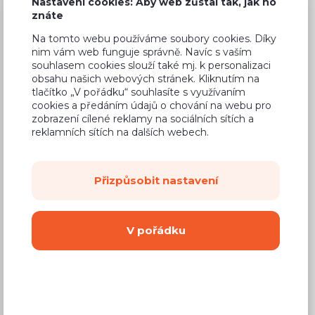
Nastavení cookies: Aby web zůstal tak, jak ho
znáte
Na tomto webu používáme soubory cookies. Díky
nim vám web funguje správně. Navíc s vaším
souhlasem cookies slouží také mj. k personalizaci
Běžná cena ve studiích
8 458 Kč
obsahu našich webových stránek. Kliknutím na
4 990 Kč
tlačítko „V pořádku“ souhlasíte s využívaním
Cena
cookies a předáním údajů o chování na webu pro
(
4 124 Kč
bez DPH)
zobrazení cílené reklamy na sociálních sítích a
reklamních sítích na dalších webech.
Dostupnost:
Na objednávku
Záruční doba:
24 měsíců
Přizpůsobit nastavení
Doprava (celá ČR):
od 290 Kč
Dodací lhůta:
8 - 12 týdnů
V pořádku
Mám zájem o
montáž
Koupit