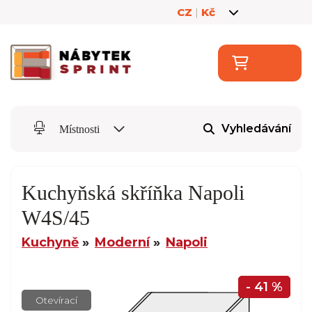
CZ
|
Kč
Vyhledávání
Místnosti
Kuchyňská skříňka Napoli
W4S/45
Kuchyně
Moderní
Napoli
- 41 %
Otevírací