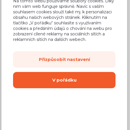
Na tomto webu používáme soubory cookies. Díky
nim vám web funguje správně. Navíc s vaším
souhlasem cookies slouží také mj. k personalizaci
obsahu našich webových stránek. Kliknutím na
tlačítko „V pořádku“ souhlasíte s využívaním
Běžná cena ve studiích
7 000 Kč
cookies a předáním údajů o chování na webu pro
zobrazení cílené reklamy na sociálních sítích a
4 130 Kč
Cena
reklamních sítích na dalších webech.
(
3 413 Kč
bez DPH)
Přizpůsobit nastavení
Dostupnost:
Na objednávku
Záruční doba:
24 měsíců
V pořádku
Doprava (celá ČR):
od 290 Kč
Dodací lhůta:
8 - 12 týdnů
Mám zájem o
montáž
Koupit