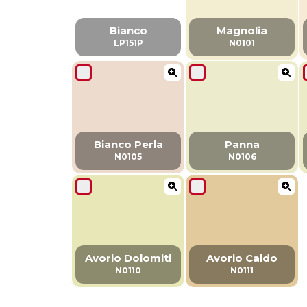
Bianco
Magnolia
LP151P
N0101
Bianco Perla
Panna
N0105
N0106
Avorio Dolomiti
Avorio Caldo
N0110
N0111