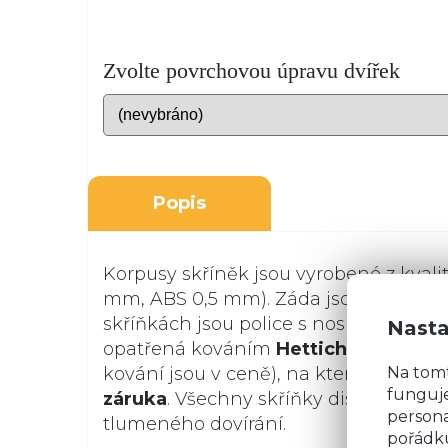
Zvolte povrchovou úpravu dvířek
Popis
Korpusy skříněk jsou vyrobené z kvali
mm, ABS 0,5 mm). Záda jsou z bílého s
skříňkách jsou police s nosností 15 kg.
Nasta
opatřená kováním
Hettich
nebo
Ave
Na tom
kování jsou v ceně), na které se vztah
funguje
záruka
. Všechny skříňky disponují s
persona
tlumeného dovírání.
pořádku