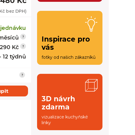
 480 Kč
 Kč
bez DPH)
jednávku
měsíců
Inspirace pro
vás
 290 Kč
- 12 týdnů
fotky od našich zákazníků
pit
3D návrh
zdarma
vizualizace kuchyňské
linky