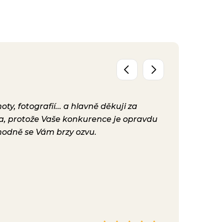
y, fotografií... a hlavně děkuji za
Už máme před
ta, protože Vaše konkurence je opravdu
konečně nast
hodně se Vám brzy ozvu.
bylo. Vaše ku
Hana