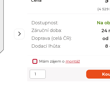
5
Cena
(
4 529
Dostupnost:
Na ob
Záruční doba:
24 
Doprava (celá ČR):
od
Dodací lhůta:
8 
Mám zájem o
montáž
Kou