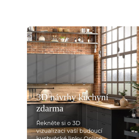
všemu deseti. Kuchyň je krásná a kvalitní. Ochotný pe
á, mi pomohla se vším a komunikovala ihned, bez prod
, které jsme postupně upravovaly, stejně tak mi poslal
rů pracovních desek a korpusů skříní. Montéři u nás str
3D návrhy kuchyní
oradili s každou překážkou, která na ně ať už ze strany
zdarma
lace, křivých zdí apod., vykoukla. Nakonec při předání
Řekněte si o 3D
vizualizaci vaší budoucí
kuchyňské linky. Online