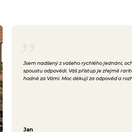
rsonál,
Jsem nadšený z vašeho rychlého jednání, ochot
lení.
spoustu odpovědí. Váš přístup je zřejmě rari
a i
hodně za Vámi. Moc děkuji za odpověď a roz
ávili
Jan