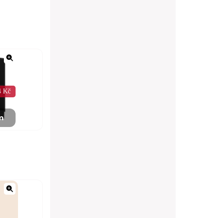
4 Kč
m