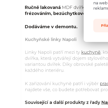
na webu
Ručně lakovaná
MDF dvířka
19 mm (
reklamn
frézováním, bezúchytkové provede
Při
Dodáváme v demontu.
Kuchyňské linky Napoli
Linky Napoli patří mezi ty
kuchyně
, k
dvířka, která vytvářejí dojem stylové
variantou dvířek. Díky obrovské palet
každého interiéru.
K zařizování kuchyně patří i výběr
pra
najdete vše, co budete potřebovat pr
Související a další produkty z řady
Na