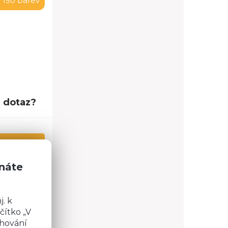
 150 barev
 dotaz?
znáte
60,0 cm
6,0 cm
. k
32,5 cm
čítko „V
chování