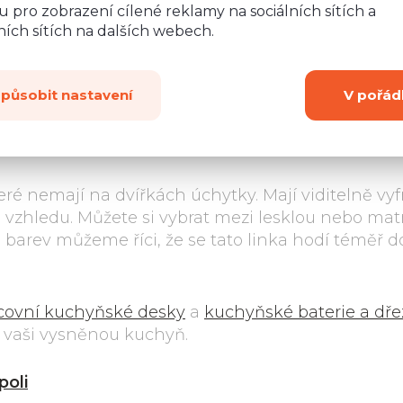
 pro zobrazení cílené reklamy na sociálních sítích a
lesk nebo mat)
s
ích sítích na dalších webech.
ní.
způsobit nastavení
V pořád
teré nemají na dvířkách úchytky. Mají viditelně vy
ho vzhledu. Můžete si vybrat mezi lesklou nebo ma
ě barev můžeme říci, že se tato linka hodí téměř d
covní kuchyňské desky
a
kuchyňské baterie a dře
o vaši vysněnou kuchyň.
poli