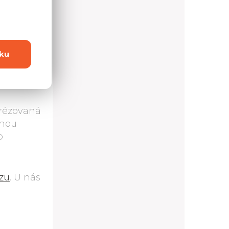
ku
frézovaná
tnou
o
zu
. U nás