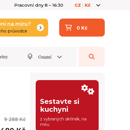
Pracovní dny 8 – 16:30
CZ
|
Kč
yni na míru?
0 Kč
eho průvodce
delny
Ostatní
Sestavte si
kuchyni
z vybraných skříněk, na
9 288 Kč
míru