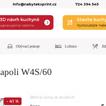
info@nabyteksprint.cz
724 394 545
3D návrh kuchyně
Stavíte kuch
vypracujeme zdarma
Vyzkoušejte naš
Obývací pokoje
Ložnice
Jí
Napoli W4S/60
Běžná cena ve studiích
- 41 %