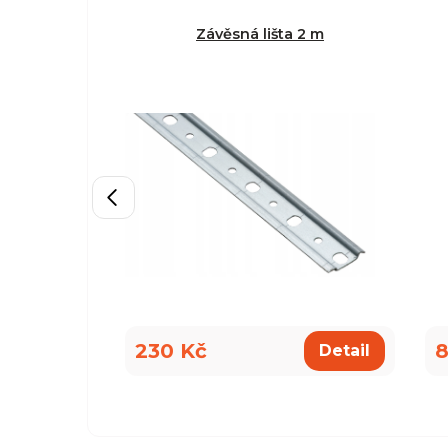
Závěsná lišta 2 m
230 Kč
8
Detail