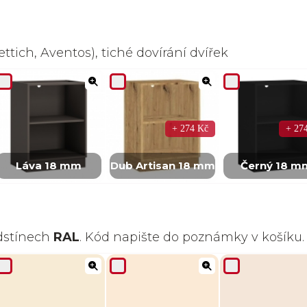
ttich, Aventos), tiché dovírání dvířek
+ 274 Kč
+ 27
Láva 18 mm
Dub Artisan 18 mm
Černý 18 m
odstínech
RAL
. Kód napište do poznámky v košíku.