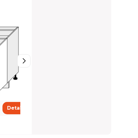
D11/80
4 950 Kč
Detail
Detail