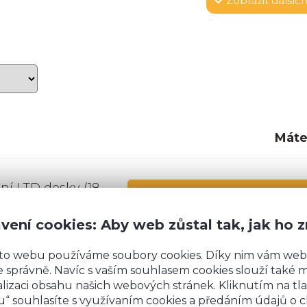
Zobrazit
dalších
Máte
tní LTD desky (18
ololitu a ve
Rozměry
:
 Dvířka jsou
vení cookies: Aby web zůstal tak, jak ho 
Šířka:
60,0 cm x 
ntos
(úchytky a
Výška:
9
to webu používáme soubory cookies. Díky nim vám web
uje
doživotní
 správně. Navíc s vaším souhlasem cookies slouží také mj
ystémem
Hloubka:
lizaci obsahu našich webových stránek. Kliknutím na tla
“ souhlasíte s využívaním cookies a předáním údajů o 
Návod na montáž