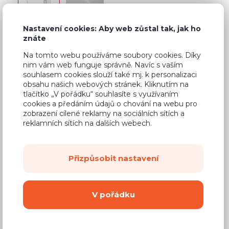
Nastavení cookies: Aby web zůstal tak, jak ho
znáte
Běžná cena ve studiích
17 559 Kč
Na tomto webu používáme soubory cookies. Díky
10 360 Kč
nim vám web funguje správně. Navíc s vaším
Cena
souhlasem cookies slouží také mj. k personalizaci
obsahu našich webových stránek. Kliknutím na
(
8 562 Kč
bez DPH)
tlačítko „V pořádku“ souhlasíte s využívaním
cookies a předáním údajů o chování na webu pro
Dostupnost:
Na objednávku
zobrazení cílené reklamy na sociálních sítích a
reklamních sítích na dalších webech.
Záruční doba:
24 měsíců
Doprava (celá ČR):
od 290 Kč
Přizpůsobit nastavení
Dodací lhůta:
8 - 12 týdnů
Mám zájem o
montáž
V pořádku
Koupit