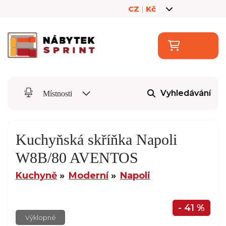
CZ
|
Kč
Vyhledávání
Místnosti
Kuchyňská skříňka Napoli
W8B/80 AVENTOS
Kuchyně
Moderní
Napoli
- 41 %
Výklopné