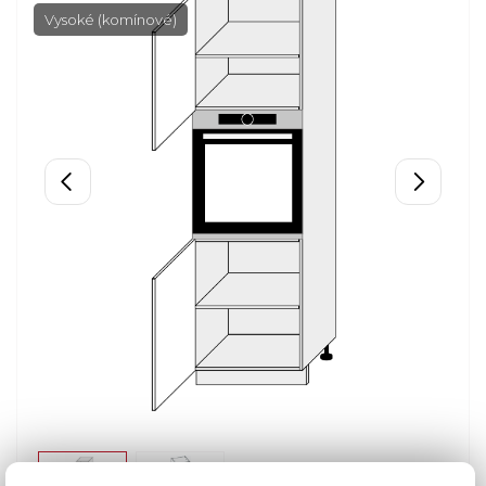
Vysoké (komínové)