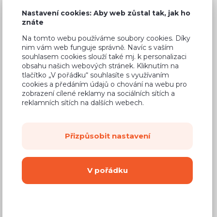
Nastavení cookies: Aby web zůstal tak, jak ho
znáte
Na tomto webu používáme soubory cookies. Díky
Běžná cena ve studiích
9 700 Kč
nim vám web funguje správně. Navíc s vaším
souhlasem cookies slouží také mj. k personalizaci
6 790 Kč
Cena
obsahu našich webových stránek. Kliknutím na
tlačítko „V pořádku“ souhlasíte s využívaním
(
5 612 Kč
bez DPH)
cookies a předáním údajů o chování na webu pro
zobrazení cílené reklamy na sociálních sítích a
reklamních sítích na dalších webech.
Dostupnost:
Na objednávku
Záruční doba:
24 měsíců
Přizpůsobit nastavení
Doprava (celá ČR):
od 290 Kč
Dodací lhůta:
4 - 8 týdnů
V pořádku
Mám zájem o
montáž
Koupit