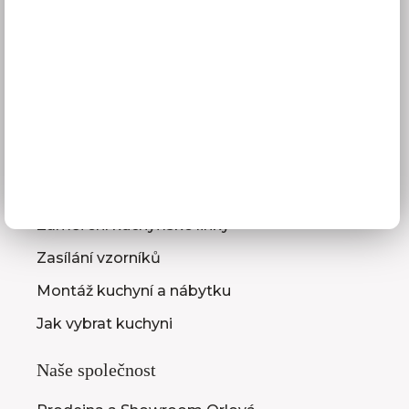
Platba
Reklamace
Obchodní podmínky
GDPR
Služby pro vás
3D návrhy kuchyní
Zaměření kuchyňské linky
Zasílání vzorníků
Montáž kuchyní a nábytku
Jak vybrat kuchyni
Naše společnost