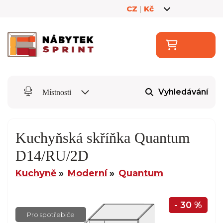
CZ
|
Kč
Vyhledávání
Místnosti
Kuchyňská skříňka Quantum
D14/RU/2D
Kuchyně
Moderní
Quantum
- 30 %
Pro spotřebiče