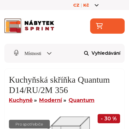
CZ
|
Kč
Vyhledávání
Místnosti
Kuchyňská skříňka Quantum
D14/RU/2M 356
Kuchyně
Moderní
Quantum
- 30 %
Pro spotřebiče