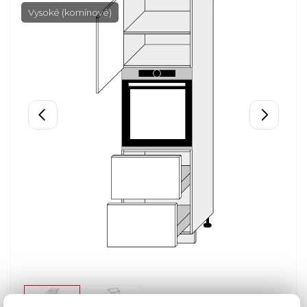
Vysoké (komínové)