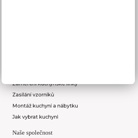
Platba
Reklamace
Obchodní podmínky
GDPR
Služby pro vás
3D návrhy kuchyní
Zaměření kuchyňské linky
Zasílání vzorníků
Montáž kuchyní a nábytku
Jak vybrat kuchyni
Naše společnost