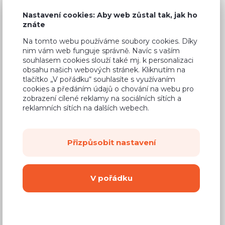
Nastavení cookies: Aby web zůstal tak, jak ho
znáte
Na tomto webu používáme soubory cookies. Díky
Běžná cena ve studiích
12 500 Kč
nim vám web funguje správně. Navíc s vaším
souhlasem cookies slouží také mj. k personalizaci
8 750 Kč
Cena
obsahu našich webových stránek. Kliknutím na
tlačítko „V pořádku“ souhlasíte s využívaním
(
7 231 Kč
bez DPH)
cookies a předáním údajů o chování na webu pro
zobrazení cílené reklamy na sociálních sítích a
reklamních sítích na dalších webech.
Dostupnost:
Na objednávku
Záruční doba:
24 měsíců
Přizpůsobit nastavení
Doprava (celá ČR):
od 290 Kč
Dodací lhůta:
4 - 8 týdnů
V pořádku
Mám zájem o
montáž
Koupit