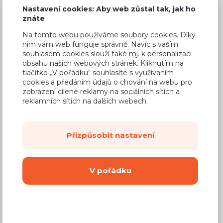
2 390 Kč
Cena
Nastavení cookies: Aby web zůstal tak, jak ho
znáte
(
1 975 Kč
bez DPH)
Na tomto webu používáme soubory cookies. Díky
nim vám web funguje správně. Navíc s vaším
Dostupnost:
Na objednávku
souhlasem cookies slouží také mj. k personalizaci
obsahu našich webových stránek. Kliknutím na
Záruční doba:
24 měsíců
tlačítko „V pořádku“ souhlasíte s využívaním
cookies a předáním údajů o chování na webu pro
Doprava (celá ČR):
od 290 Kč
zobrazení cílené reklamy na sociálních sítích a
Dodací lhůta:
4 - 8 týdnů
reklamních sítích na dalších webech.
Mám zájem o
montáž
Přizpůsobit nastavení
Koupit
V pořádku
Vyberte si barvu korpusu
Kování s doživotní zárukou
(BLUM, hettich,
Aventos), tiché dovírání dvířek