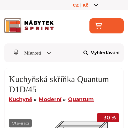
CZ
|
Kč
Vyhledávání
Místnosti
Kuchyňská skříňka Quantum
D1D/45
Kuchyně
Moderní
Quantum
- 30 %
Otevírací