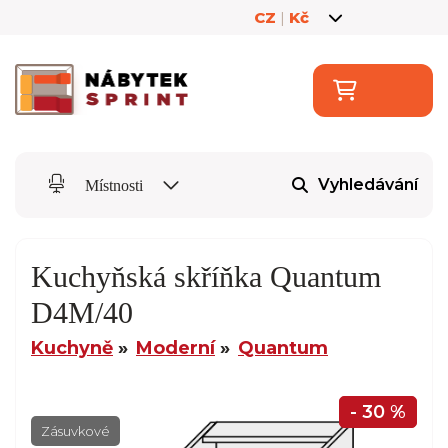
CZ
|
Kč
Vyhledávání
Místnosti
Kuchyňská skříňka Quantum
D4M/40
Kuchyně
Moderní
Quantum
- 30 %
Zásuvkové