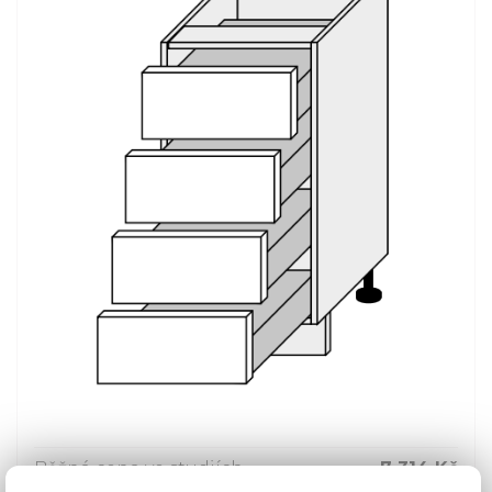
Běžná cena ve studiích
7 314 Kč