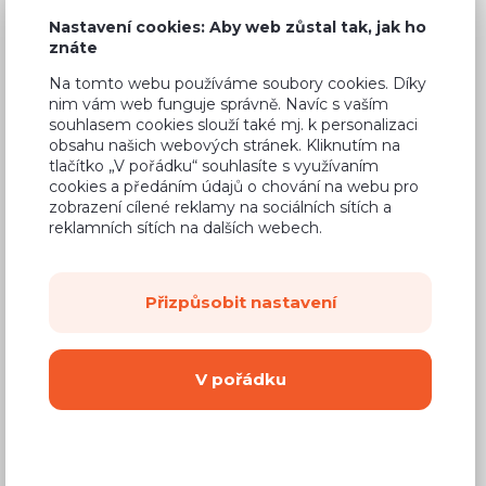
5 120 Kč
Cena
Nastavení cookies: Aby web zůstal tak, jak ho
znáte
(
4 231 Kč
bez DPH)
Na tomto webu používáme soubory cookies. Díky
nim vám web funguje správně. Navíc s vaším
Dostupnost:
Na objednávku
souhlasem cookies slouží také mj. k personalizaci
obsahu našich webových stránek. Kliknutím na
Záruční doba:
24 měsíců
tlačítko „V pořádku“ souhlasíte s využívaním
Doprava (celá ČR):
od 290 Kč
cookies a předáním údajů o chování na webu pro
zobrazení cílené reklamy na sociálních sítích a
Dodací lhůta:
4 - 8 týdnů
reklamních sítích na dalších webech.
Mám zájem o
montáž
Přizpůsobit nastavení
Koupit
V pořádku
Vyberte si barvu korpusu
Kování s doživotní zárukou
(BLUM, hettich,
Aventos), tiché dovírání dvířek