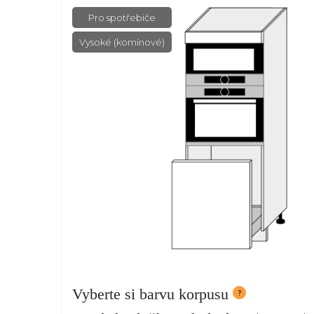
Pro spotřebiče
Vysoké (komínové)
Vyberte si barvu korpusu