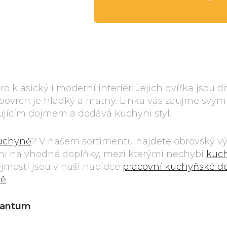
 klasický i moderní interiér. Jejich dvířka jsou 
povrch je hladký a matný. Linka vás zaujme svým
žujícím dojmem a dodává kuchyni styl.
kuchyně
? V našem sortimentu najdete obrovský v
i na vhodné doplňky, mezi kterými nechybí
kuc
jmostí jsou v naší nabídce
pracovní kuchyňské d
ně
.
antum