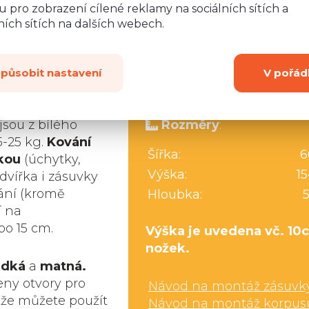
 pro zobrazení cílené reklamy na sociálních sítích a
ích sítích na dalších webech.
Máte
způsobit nastavení
V pořád
tní LTD desky o
jsou z bílého
Rozměry
:
5-25 kg.
Kování
Šířka:
6
kou
(úchytky,
Výška:
1
dvířka i zásuvky
ání (kromě
Hloubka:
í na
bo 15 cm.
Výška je uvedena vč. 10
nožek.
adká
a
matná.
ny otvory pro
Návod na montáž zásuvk
akže můžete použít
Návod na montáž korpus