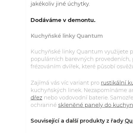
jakékoliv jiné úchytky.
Dodáváme v demontu.
Kuchyňské linky Quantum
Kuchyňské linky Quantum využijete pro
populárních barevných provedeních, 
frézováním dvířek, které působí osvě
Zajímá vás víc variant pro
rustikální 
kuchyňských linek. Nezapomínáme an
dřez
nebo vodovodní baterie. Samozře
ochranné
skleněné panely do kuchy
Související a další produkty z řady
Qu