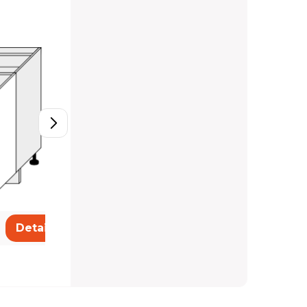
D11/80
3 650 Kč
Detail
Detail