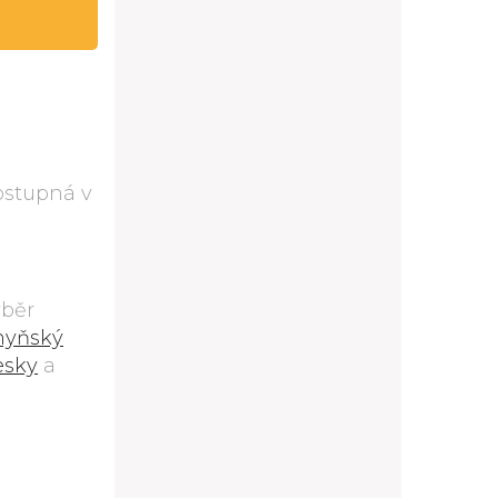
dostupná v
ýběr
hyňský
esky
a