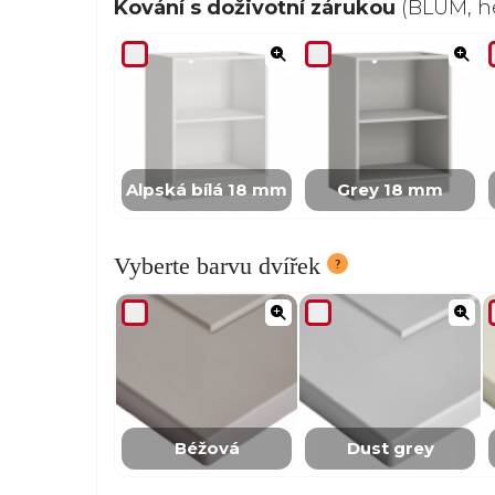
Kování s doživotní zárukou
(BLUM, he
Alpská bílá 18 mm
Grey 18 mm
Vyberte barvu dvířek
Béžová
Dust grey