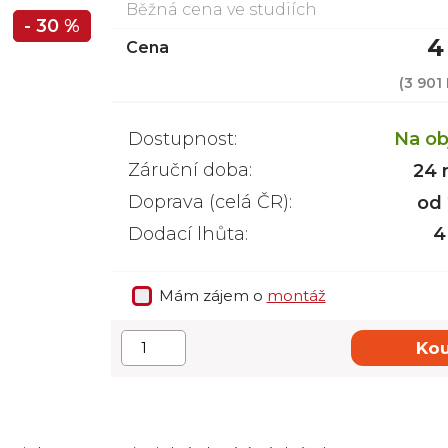
Běžná cena ve studiích
- 30 %
4
Cena
(
3 901
Dostupnost:
Na ob
Záruční doba:
24 
Doprava (celá ČR):
od
Dodací lhůta:
4
Mám zájem o
montáž
Kou