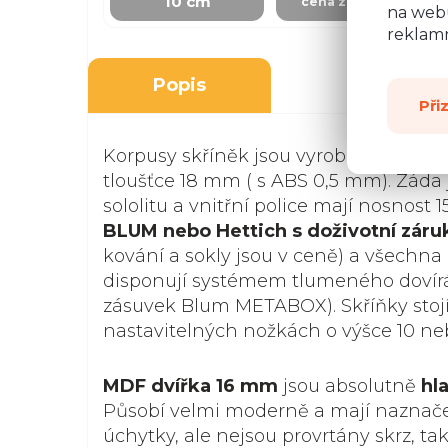
10 cm
cena za skříňku
na webu
reklamn
Popis
Při
Korpusy skříněk jsou vyrobené z kvali
tloušťce 18 mm ( s ABS 0,5 mm). Záda 
sololitu a vnitřní police mají nosnost 1
BLUM nebo Hettich s doživotní záru
kování a sokly jsou v ceně) a všechna 
disponují systémem tlumeného dovír
zásuvek Blum METABOX). Skříňky stoj
nastavitelných nožkách o výšce 10 ne
MDF dvířka 16 mm
jsou absolutně
hl
Působí velmi moderně a mají naznače
úchytky, ale nejsou provrtány skrz, t