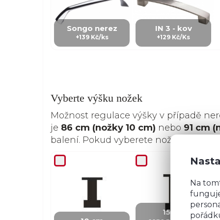
Songo nerez
IN 3 - kov
+139 Kč/ks
+129 Kč/Ks
Vyberte výšku nožek
Možnost regulace výšky v případě ne
je
86 cm (nožky 10 cm)
nebo
91 cm (
balení. Pokud vyberete nožky 15 cm, 
Nasta
Na tom
funguje
+ 100 Kč
persona
15 cm
pořádku