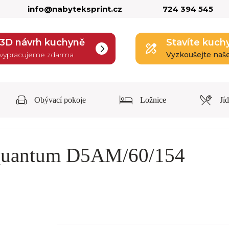
info@nabyteksprint.cz
724 394 545
3D návrh kuchyně
Stavíte kuch
vypracujeme zdarma
Vyzkoušejte naš
Obývací pokoje
Ložnice
Jí
 Quantum D5AM/60/154