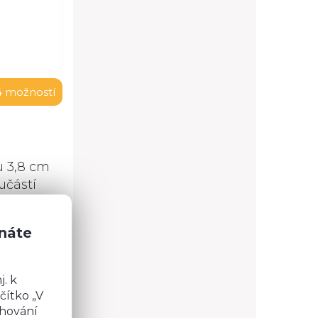
4 možností
u 3,8 cm
učástí
u.
znáte
. k
čítko „V
chování