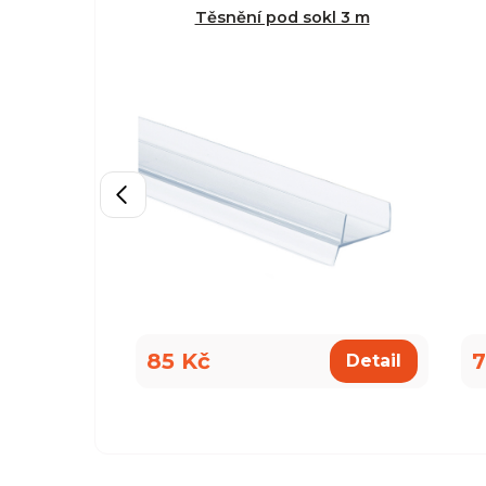
Těsnění pod sokl 3 m
85 Kč
7
Detail