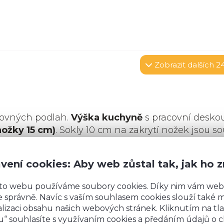
Zobrazit
dalších 2
rovných podlah.
Výška kuchyně
s pracovní desko
nožky 15 cm)
. Sokly 10 cm na zakrytí nožek jsou so
budeme vás kontaktovat kvůli výrobě soklů na mír
vení cookies: Aby web zůstal tak, jak ho 
to webu používáme soubory cookies. Díky nim vám web
 správně. Navíc s vaším souhlasem cookies slouží také mj
lizaci obsahu našich webových stránek. Kliknutím na tla
“ souhlasíte s využívaním cookies a předáním údajů o 