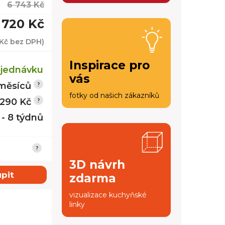
6 743 Kč
 720 Kč
 Kč
bez DPH)
Inspirace pro
jednávku
vás
měsíců
fotky od našich zákazníků
 290 Kč
 - 8 týdnů
3D návrh
pit
zdarma
vizualizace kuchyňské
linky