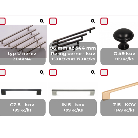
96 mm až 544 mm
typ U nerez
Reling černé - kov
G 49 kov
ZDARMA
+59 Kč/ks až 179 Kč/ks
+69 Kč/ks
CZ 5 - kov
IN 5 - kov
ZI5 - KOV
+99 Kč/ks
+99 Kč/Ks
+149 Kč/ks