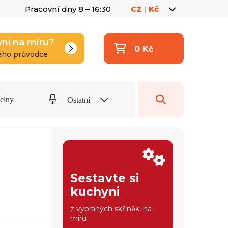
Pracovní dny 8 – 16:30
CZ
|
Kč
yni na míru?
0 Kč
eho průvodce
delny
Ostatní
Sestavte si
kuchyni
z vybraných skříněk, na
míru