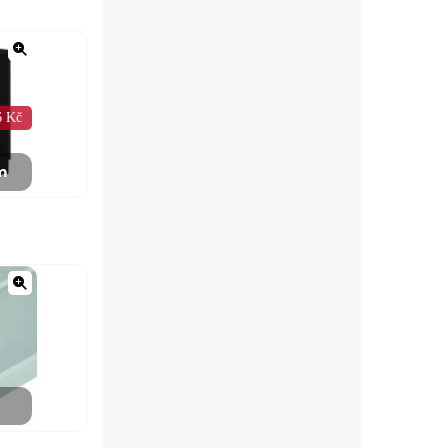
6 Kč
m