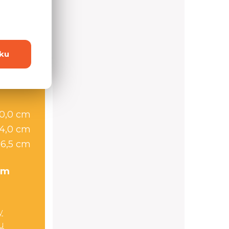
 dotaz?
ku
0,0 cm
54,0 cm
56,5 cm
cm
y
u