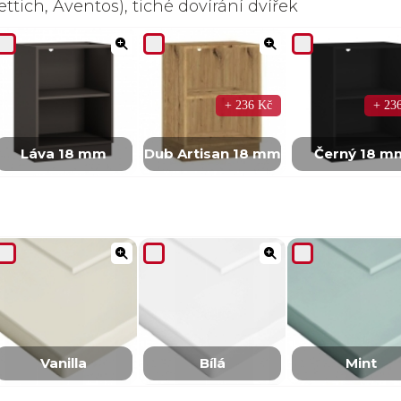
ttich, Aventos), tiché dovírání dvířek
+ 236 Kč
+ 23
Láva 18 mm
Dub Artisan 18 mm
Černý 18 m
Vanilla
Bílá
Mint