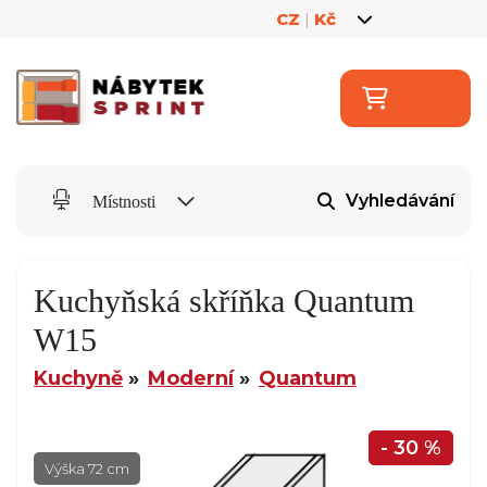
CZ
|
Kč
Vyhledávání
Místnosti
Kuchyňská skříňka Quantum
W15
Kuchyně
Moderní
Quantum
- 30 %
Výška 72 cm