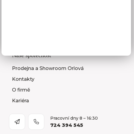
Zaměření kuchyňské linky
Zasílání vzorníků
Montáž kuchyní a nábytku
Jak vybrat kuchyni
Naše společnost
Prodejna a Showroom Orlová
Kontakty
O firmě
Kariéra
Pracovní dny 8 – 16:30
724 394 545