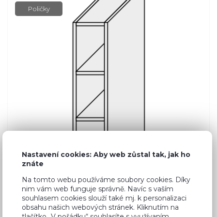
Poličky
Nastavení cookies: Aby web zůstal tak, jak ho
znáte
Na tomto webu používáme soubory cookies. Díky
nim vám web funguje správně. Navíc s vaším
souhlasem cookies slouží také mj. k personalizaci
Běžná cena ve studiích
986 Kč
obsahu našich webových stránek. Kliknutím na
tlačítko „V pořádku“ souhlasíte s využívaním