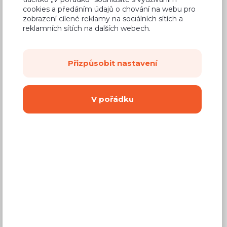
690 Kč
Cena
cookies a předáním údajů o chování na webu pro
zobrazení cílené reklamy na sociálních sítích a
(
570 Kč
bez DPH)
reklamních sítích na dalších webech.
Dostupnost:
Na objednávku
Přizpůsobit nastavení
Záruční doba:
24 měsíců
Doprava (celá ČR):
od 290 Kč
V pořádku
Dodací lhůta:
4 - 8 týdnů
Mám zájem o
montáž
Koupit
Vyberte si barvu korpusu
Kování s doživotní zárukou
(BLUM, hettich,
Aventos), tiché dovírání dvířek