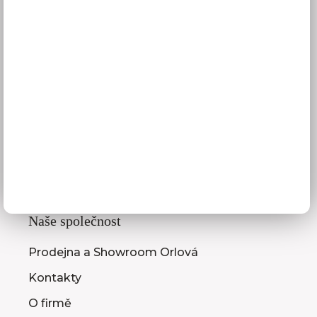
GDPR
Služby pro vás
3D návrhy kuchyní
Zaměření kuchyňské linky
Zasílání vzorníků
Montáž kuchyní a nábytku
Jak vybrat kuchyni
Naše společnost
Prodejna a Showroom Orlová
Kontakty
O firmě