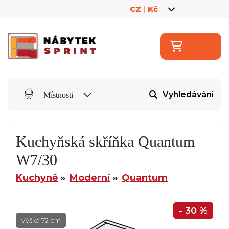
CZ
|
Kč
Vyhledávání
Místnosti
Kuchyňská skříňka Quantum
W7/30
Kuchyně
Moderní
Quantum
- 30 %
Výška 72 cm