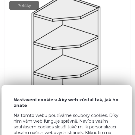
Poličky
Nastavení cookies: Aby web zůstal tak, jak ho
znáte
Na tomto webu používáme soubory cookies. Díky
nim vám web funguje správně. Navíc s vaším
souhlasem cookies slouží také mj. k personalizaci
Běžná cena ve studiích
1 071 Kč
obsahu našich webových stránek. Kliknutím na