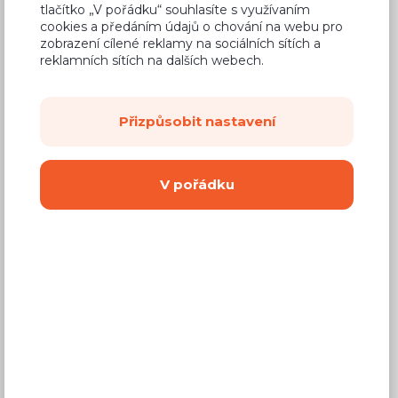
750 Kč
tlačítko „V pořádku“ souhlasíte s využívaním
Cena
cookies a předáním údajů o chování na webu pro
zobrazení cílené reklamy na sociálních sítích a
(
620 Kč
bez DPH)
reklamních sítích na dalších webech.
Dostupnost:
Na objednávku
Přizpůsobit nastavení
Záruční doba:
24 měsíců
Doprava (celá ČR):
od 290 Kč
Dodací lhůta:
4 - 8 týdnů
V pořádku
Mám zájem o
montáž
Koupit
Vyberte si barvu korpusu
Kování s doživotní zárukou
(BLUM, hettich,
Aventos), tiché dovírání dvířek