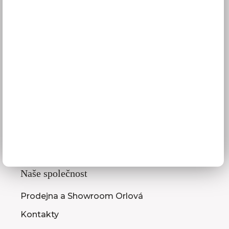
Obchodní podmínky
GDPR
Služby pro vás
3D návrhy kuchyní
Zaměření kuchyňské linky
Zasílání vzorníků
Montáž kuchyní a nábytku
Jak vybrat kuchyni
Naše společnost
Prodejna a Showroom Orlová
Kontakty