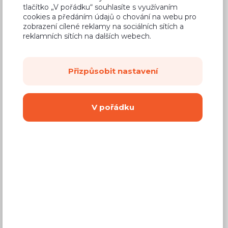
tlačítko „V pořádku“ souhlasíte s využívaním
cookies a předáním údajů o chování na webu pro
zobrazení cílené reklamy na sociálních sítích a
reklamních sítích na dalších webech.
2
další fotky
Přizpůsobit nastavení
6 Kč
Cena za cm
V pořádku
(
5 Kč
bez DPH)
Cenová bomba
Dostupnost:
Prodej skončil
Záruční doba:
24 měsíců
Doprava (celá ČR):
600 Kč
Dodací lhůta:
2 - 4 týdny