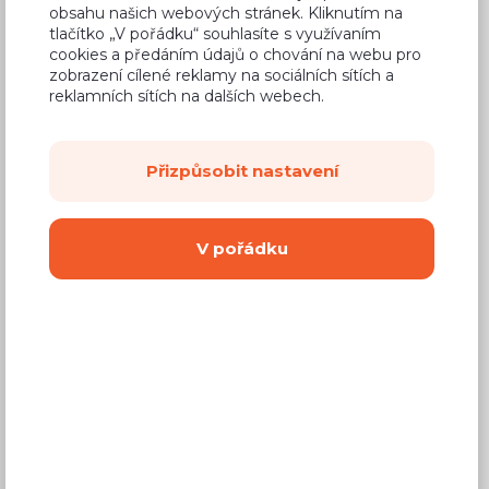
obsahu našich webových stránek. Kliknutím na
tlačítko „V pořádku“ souhlasíte s využívaním
cookies a předáním údajů o chování na webu pro
Dub Arlington
zobrazení cílené reklamy na sociálních sítích a
reklamních sítích na dalších webech.
AKCE,
Mat,
max. délka 420 cm
Přizpůsobit nastavení
V pořádku
9 Kč
za cm