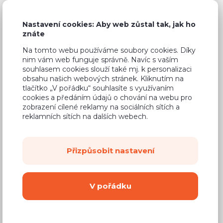
Nastavení cookies: Aby web zůstal tak, jak ho
4
další fotky
znáte
Na tomto webu používáme soubory cookies. Díky
nim vám web funguje správně. Navíc s vaším
souhlasem cookies slouží také mj. k personalizaci
obsahu našich webových stránek. Kliknutím na
Běžná cena
16 000 Kč
tlačítko „V pořádku“ souhlasíte s využívaním
cookies a předáním údajů o chování na webu pro
11 999 Kč
Cena
zobrazení cílené reklamy na sociálních sítích a
reklamních sítích na dalších webech.
(
9 917 Kč
bez DPH)
Cenová bomba
Přizpůsobit nastavení
Úložný prostor, rošt (kovový rám, lamely),
V pořádku
bez matrace...
Více informací