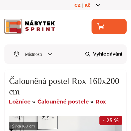
CZ
|
Kč
Vyhledávání
Místnosti
Čalouněná postel Rox 160x200
cm
Ložnice
Čalouněné postele
Rox
- 25 %
Šířka 160 cm