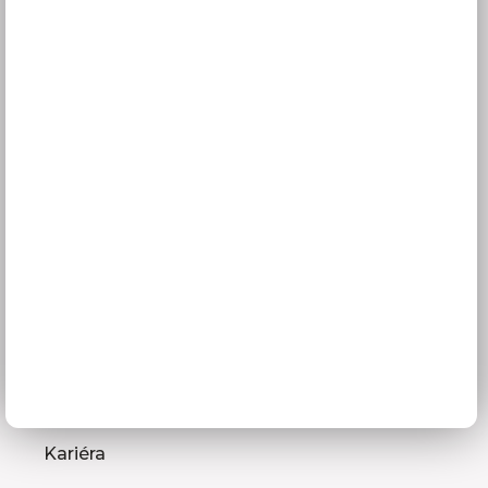
Služby pro vás
3D návrhy kuchyní
Zaměření kuchyňské linky
Zasílání vzorníků
Montáž kuchyní a nábytku
Jak vybrat kuchyni
Naše společnost
Prodejna a Showroom Orlová
Kontakty
O firmě
Kariéra