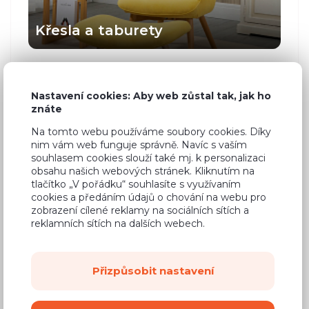
Křesla a taburety
Nastavení cookies: Aby web zůstal tak, jak ho
znáte
Doporučujeme
Na tomto webu používáme soubory cookies. Díky
nim vám web funguje správně. Navíc s vaším
Pohovka
souhlasem cookies slouží také mj. k personalizaci
7 990 Kč
Scarlett
obsahu našich webových stránek. Kliknutím na
tlačítko „V pořádku“ souhlasíte s využívaním
cookies a předáním údajů o chování na webu pro
zobrazení cílené reklamy na sociálních sítích a
Sedací
reklamních sítích na dalších webech.
18 000 Kč
souprava
11 990 Kč
Harry
Přizpůsobit nastavení