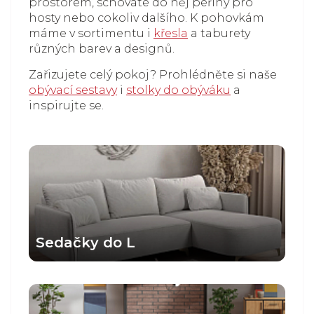
prostorem, schováte do něj peřiny pro
hosty nebo cokoliv dalšího. K pohovkám
máme v sortimentu i
křesla
a taburety
různých barev a designů.
Zařizujete celý pokoj? Prohlédněte si naše
obývací sestavy
i
stolky do obýváku
a
inspirujte se.
Sedačky do L