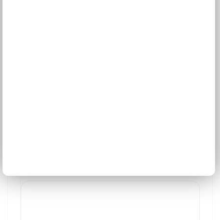
Pohovka DILA III
18 barev
Š: 180,0 cm, V: 75,0 cm, H: 70,0 cm
6 590 Kč