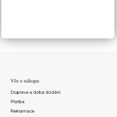
Skutečně nízké ceny
07
Montáže kuchyní
08
Vše o nákupu
Doprava a doba dodání
Platba
Reklamace