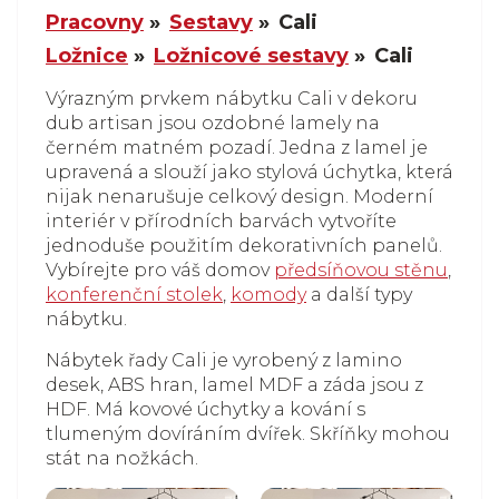
Pracovny
Sestavy
Cali
Ložnice
Ložnicové sestavy
Cali
Výrazným prvkem nábytku Cali v dekoru
dub artisan jsou ozdobné lamely na
černém matném pozadí. Jedna z lamel je
upravená a slouží jako stylová úchytka, která
nijak nenarušuje celkový design. Moderní
interiér v přírodních barvách vytvoříte
jednoduše použitím dekorativních panelů.
Vybírejte pro váš domov
předsíňovou stěnu
,
konferenční stolek
,
komody
a další typy
nábytku.
Nábytek řady Cali je vyrobený z lamino
desek, ABS hran, lamel MDF a záda jsou z
HDF. Má kovové úchytky a kování s
tlumeným dovíráním dvířek. Skříňky mohou
stát na nožkách.