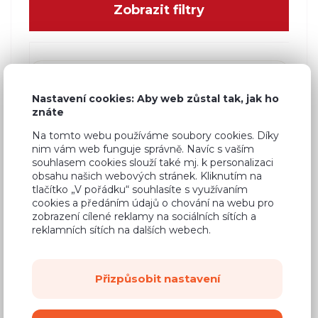
Zobrazit filtry
Nastavení cookies: Aby web zůstal tak, jak ho
znáte
Na tomto webu používáme soubory cookies. Díky
nim vám web funguje správně. Navíc s vaším
souhlasem cookies slouží také mj. k personalizaci
obsahu našich webových stránek. Kliknutím na
tlačítko „V pořádku“ souhlasíte s využívaním
cookies a předáním údajů o chování na webu pro
zobrazení cílené reklamy na sociálních sítích a
reklamních sítích na dalších webech.
Panel na stěnu Cali C-10
Přizpůsobit nastavení
Š: 80,0 cm, V: 138,0 cm, H: 3,2 cm