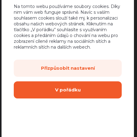
Na tomto webu používáme soubory cookies. Díky
Bari
nim vám web funguje správně. Navíc s vaším
lak, matná frézovaná dvířka, mat, 160 barev
souhlasem cookies slouží také mj. k personalizaci
obsahu našich webových stránek. Kliknutím na
tlačítko „V pořádku“ souhlasíte s využívaním
cookies a předáním údajů o chování na webu pro
zobrazení cílené reklamy na sociálních sítích a
reklamních sítích na dalších webech.
Přizpůsobit nastavení
Brerra
lak, vysový lesk nebo mat, 160 barev
V pořádku
EKO
Lamino, PVC, dekory dřeva, lesk