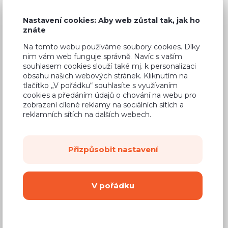
Nastavení cookies: Aby web zůstal tak, jak ho
znáte
Na tomto webu používáme soubory cookies. Díky
Běžná cena ve studiích
20 030 Kč
nim vám web funguje správně. Navíc s vaším
11 620 Kč
souhlasem cookies slouží také mj. k personalizaci
Cena
obsahu našich webových stránek. Kliknutím na
tlačítko „V pořádku“ souhlasíte s využívaním
(
9 603 Kč
bez DPH)
cookies a předáním údajů o chování na webu pro
zobrazení cílené reklamy na sociálních sítích a
Dostupnost:
Na objednávku
reklamních sítích na dalších webech.
Záruční doba:
24 měsíců
Doprava (celá ČR):
od 290 Kč
Přizpůsobit nastavení
Dodací lhůta:
8 - 12 týdnů
V pořádku
Mám zájem o
montáž
Koupit