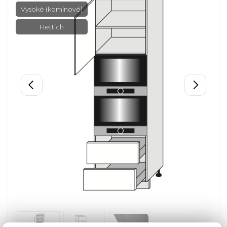
Vysoké (komínové)
Hettich