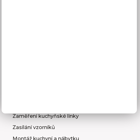
Vše o nákupu
Doprava a doba dodání
Platba
Reklamace
Obchodní podmínky
GDPR
Služby pro vás
3D návrhy kuchyní
Zaměření kuchyňské linky
Zasílání vzorníků
Montáž kuchyní a nábytku