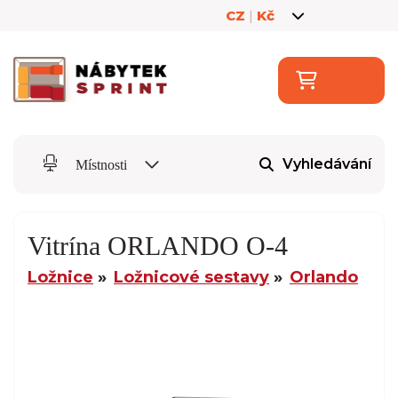
CZ
|
Kč
Vyhledávání
Místnosti
Vitrína ORLANDO O-4
Ložnice
Ložnicové sestavy
Orlando