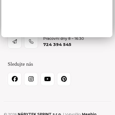
Kontakty
O firmě
Kariéra
Pracovní dny 8 – 16:30
724 394 545
Sledujte nás
© 2026
NÁBYTEK SPRINT s.r.o.
| Vytvořilo
Meebio