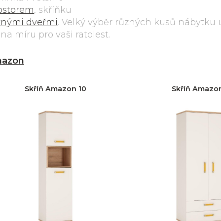
rostorem
, skříňku
uvnými dveřmi
. Velký výběr různých kusů nábytku
 míru pro vaši ratolest.
azon
Skříň Amazon 10
Skříň Amazo