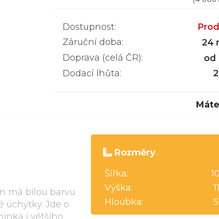
Dostupnost:
Prod
Záruční doba:
24 
Doprava (celá ČR):
od
Dodací lhůta:
2
Máte
Rozměry
:
Šířka:
1
Výška:
1
n má bílou barvu
Hloubka:
5
 úchytky. Jde o
inka i většího