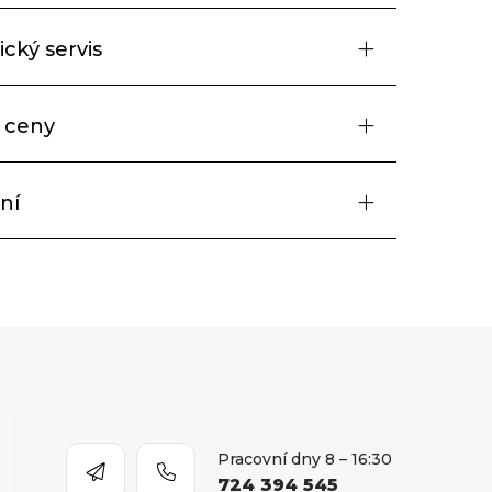
cký servis
 ceny
ní
Pracovní dny 8 – 16:30
724 394 545