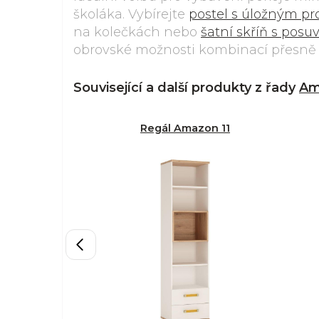
školáka. Vybírejte
postel s úložným p
na kolečkách nebo
šatní skříň s pos
obrovské možnosti kombinací přesně na
Související a další produkty z řady
Am
Regál Amazon 11