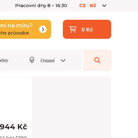
Pracovní dny 8 – 16:30
CZ
|
Kč
yni na míru?
0 Kč
eho průvodce
delny
Ostatní
 944 Kč
Kč
bez DPH)