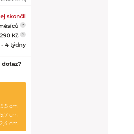
ej skončil
měsíců
 290 Kč
 - 4 týdny
 dotaz?
05,5 cm
15,7 cm
2,4 cm