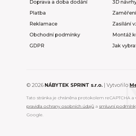
Doprava a doba dodání
3D návrhy
Platba
Zaměření
Reklamace
Zasílání 
Obchodní podmínky
Montáž k
GDPR
Jak vybra
© 2026
NÁBYTEK SPRINT s.r.o.
| Vytvořilo
M
Tato stránka je chráněna protokolem reCAPTCHA a vz
pravidla ochrany osobních údajů
a
smluvní podmínk
Google.