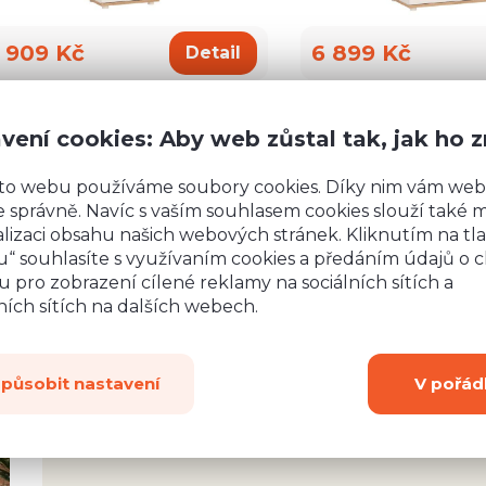
 909 Kč
6 899 Kč
Detail
vení cookies: Aby web zůstal tak, jak ho 
to webu používáme soubory cookies. Díky nim vám web
 správně. Navíc s vaším souhlasem cookies slouží také mj
lizaci obsahu našich webových stránek. Kliknutím na tla
“ souhlasíte s využívaním cookies a předáním údajů o 
 pro zobrazení cílené reklamy na sociálních sítích a
ích sítích na dalších webech.
způsobit nastavení
V pořád
rsonál,
Jsem nadšený z vašeho rychlého jednání, ochot
lení.
spoustu odpovědí. Váš přístup je zřejmě rari
a i
hodně za Vámi. Moc děkuji za odpověď a roz
ávili