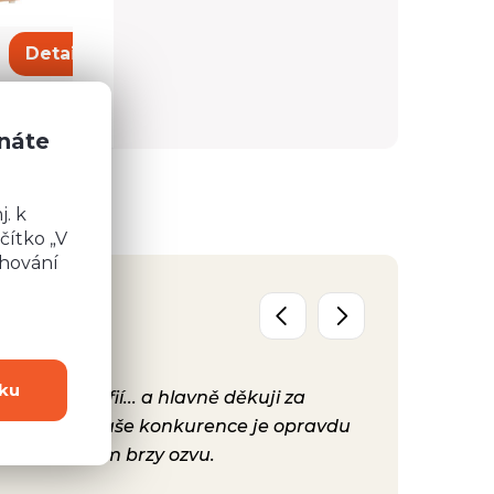
8 913 Kč
Detail
Detail
znáte
. k
čítko „V
chování
ku
y, fotografií... a hlavně děkuji za
Už máme před
ta, protože Vaše konkurence je opravdu
konečně nast
hodně se Vám brzy ozvu.
bylo. Vaše ku