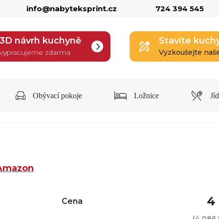
info@nabyteksprint.cz
724 394 545
3D návrh kuchyně
Stavíte kuch
vypracujeme zdarma
Vyzkoušejte naš
Obývací pokoje
Ložnice
Jí
Amazon
4
Cena
(
4 086 