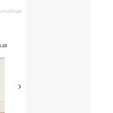
 umožňuje
n 20
Skříň Amazon 21