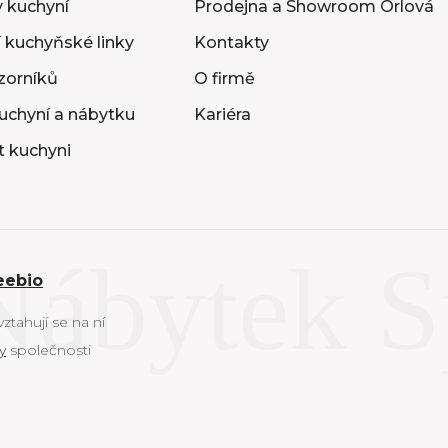
 kuchyní
Prodejna a Showroom Orlová
 kuchyňské linky
Kontakty
vzorníků
O firmě
uchyní a nábytku
Kariéra
t kuchyni
eebio
tahují se na ní
y
společnosti