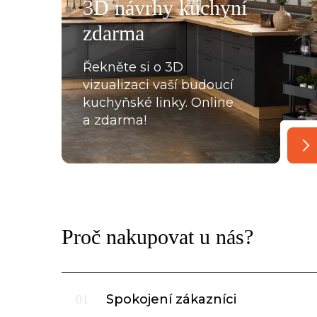
3D návrhy kuchyní
oradili s každou překážkou, která na ně ať už ze strany
zdarma
lace, křivých zdí apod., vykoukla. Nakonec při předání
Řekněte si o 3D
vizualizaci vaší budoucí
kuchyňské linky. Online
a zdarma!
Proč nakupovat u nás?
Spokojení zákazníci
01