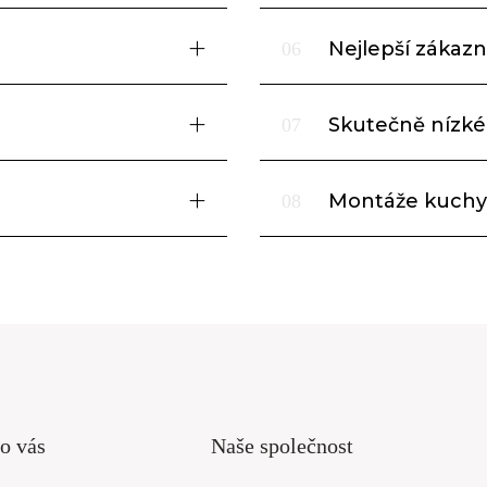
Nejlepší zákazni
06
Skutečně nízké
07
Montáže kuchy
08
o vás
Naše společnost