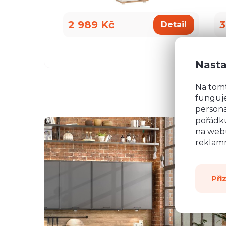
2 989 Kč
3
Detail
Nasta
Na tom
funguje
persona
pořádku
na webu
reklamn
Při
všemu deseti. Kuchyň je krásná a kvalitní. Ochotný pe
á, mi pomohla se vším a komunikovala ihned, bez prod
, které jsme postupně upravovaly, stejně tak mi poslal
rů pracovních desek a korpusů skříní. Montéři u nás str