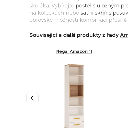
školáka. Vybírejte
postel s úložným p
na kolečkách nebo
šatní skříň s pos
obrovské možnosti kombinací přesně na
Související a další produkty z řady
Am
Regál Amazon 11