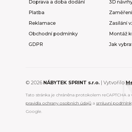
Doprava a doba dodání
3D návrhy
Platba
Zaměření
Reklamace
Zasílání 
Obchodní podmínky
Montáž k
GDPR
Jak vybra
© 2026
NÁBYTEK SPRINT s.r.o.
| Vytvořilo
M
Tato stránka je chráněna protokolem reCAPTCHA a vz
pravidla ochrany osobních údajů
a
smluvní podmínk
Google.