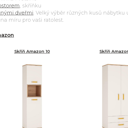
rostorem
, skříňku
uvnými dveřmi
. Velký výběr různých kusů nábytku
 míru pro vaši ratolest.
azon
Skříň Amazon 10
Skříň Amazo