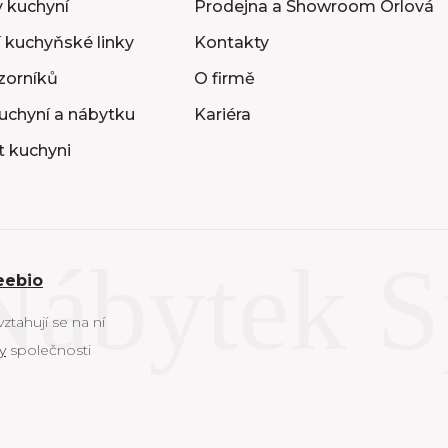
 kuchyní
Prodejna a Showroom Orlová
 kuchyňské linky
Kontakty
vzorníků
O firmě
uchyní a nábytku
Kariéra
t kuchyni
eebio
tahují se na ní
y
společnosti