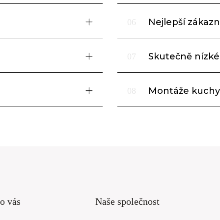
Nejlepší zákazni
06
Skutečně nízké
07
Montáže kuchy
08
o vás
Naše společnost