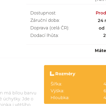
Dostupnost:
Prod
Záruční doba:
24 
Doprava (celá ČR):
od
Dodací lhůta:
2
Máte
Rozměry
:
Šířka:
4
Výška:
n má bílou barvu
Hloubka:
4
 úchytky. Jde o
inka i většího