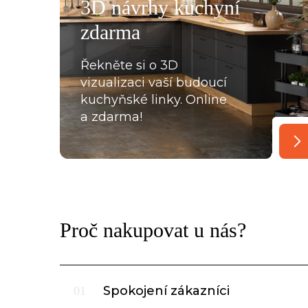
3D návrhy kuchyní
oradili s každou překážkou, která na ně ať už ze strany
zdarma
lace, křivých zdí apod., vykoukla. Nakonec při předání
Řekněte si o 3D
vizualizaci vaší budoucí
kuchyňské linky. Online
a zdarma!
Proč nakupovat u nás?
Spokojení zákazníci
01