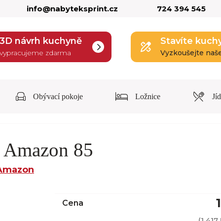
info@nabyteksprint.cz
724 394 545
3D návrh kuchyně
Stavíte kuch
vypracujeme zdarma
Vyzkoušejte naš
Obývací pokoje
Ložnice
Jí
h Amazon 85
Amazon
Cena
(
1 417