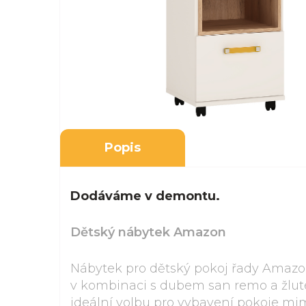
Popis
Dodáváme v demontu.
Dětský nábytek Amazon
Nábytek pro dětský pokoj řady Amazo
v kombinaci s dubem san remo a žluté
ideální volbu pro vybavení pokoje mim