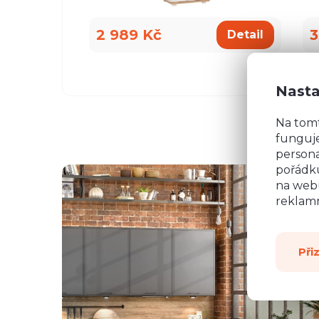
2 989 Kč
3
Detail
Nasta
Na tom
funguje
persona
pořádku
na webu
reklamn
Při
všemu deseti. Kuchyň je krásná a kvalitní. Ochotný pe
á, mi pomohla se vším a komunikovala ihned, bez prod
, které jsme postupně upravovaly, stejně tak mi poslal
rů pracovních desek a korpusů skříní. Montéři u nás str