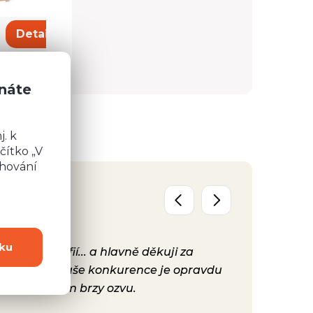
8 913 Kč
Detail
Detail
znáte
. k
čítko „V
chování
ku
y, fotografií... a hlavně děkuji za
Už máme před
ta, protože Vaše konkurence je opravdu
konečně nast
hodně se Vám brzy ozvu.
bylo. Vaše ku