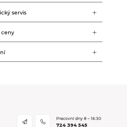
cký servis
 ceny
ní
Pracovní dny 8 – 16:30
724 394 545