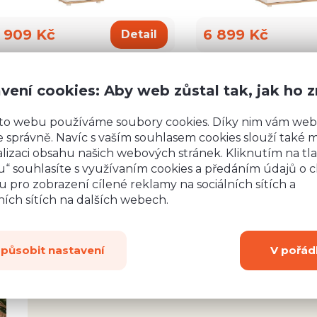
 909 Kč
6 899 Kč
Detail
vení cookies: Aby web zůstal tak, jak ho 
to webu používáme soubory cookies. Díky nim vám web
 správně. Navíc s vaším souhlasem cookies slouží také mj
lizaci obsahu našich webových stránek. Kliknutím na tla
“ souhlasíte s využívaním cookies a předáním údajů o 
 pro zobrazení cílené reklamy na sociálních sítích a
ích sítích na dalších webech.
způsobit nastavení
V pořád
rsonál,
Jsem nadšený z vašeho rychlého jednání, ochot
lení.
spoustu odpovědí. Váš přístup je zřejmě rari
a i
hodně za Vámi. Moc děkuji za odpověď a roz
ávili