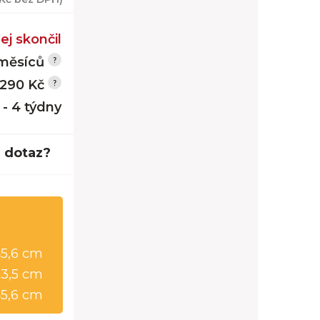
ej skončil
měsíců
 290 Kč
 - 4 týdny
 dotaz?
5,6 cm
63,5 cm
5,6 cm