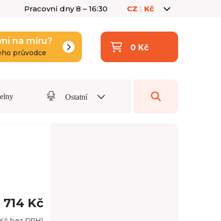
Pracovní dny 8 – 16:30
CZ
|
Kč
yni na míru?
0 Kč
eho průvodce
delny
Ostatní
1 714 Kč
 Kč
bez DPH)