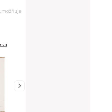
 umožňuje
n 20
Skříň Amazon 21