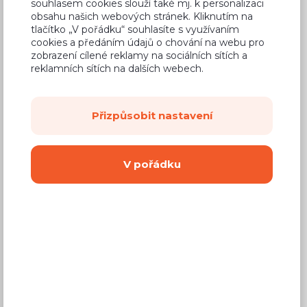
souhlasem cookies slouží také mj. k personalizaci
1 550 Kč
Cena
obsahu našich webových stránek. Kliknutím na
tlačítko „V pořádku“ souhlasíte s využívaním
(
1 281 Kč
bez DPH)
cookies a předáním údajů o chování na webu pro
zobrazení cílené reklamy na sociálních sítích a
reklamních sítích na dalších webech.
Dostupnost:
Prodej skončil
Záruční doba:
24 měsíců
Přizpůsobit nastavení
Doprava (celá ČR):
od 290 Kč
Dodací lhůta:
4 - 8 týdnů
V pořádku
Vyberte si barvu korpusu
Kování s doživotní zárukou
(BLUM, hettich,
Aventos), tiché dovírání dvířek