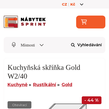
CZ
|
Kč
Vyhledávání
Místnosti
Kuchyňská skříňka Gold
W2/40
Kuchyně
Rustikální
Gold
- 44 %
Otevírací