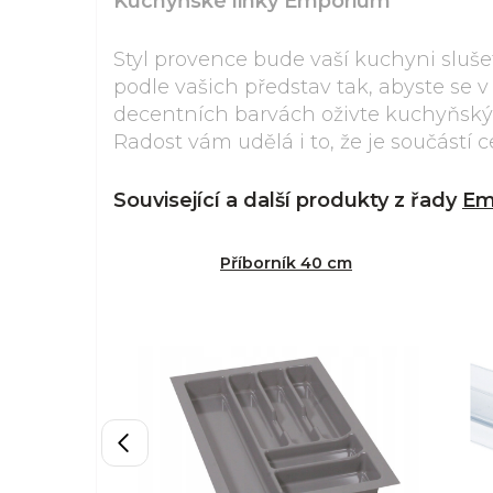
Kuchyňské linky Emporium
Styl provence bude vaší kuchyni sluše
podle vašich představ tak, abyste se v
decentních barvách oživte kuchyňský
Radost vám udělá i to, že je součástí 
Související a další produkty z řady
Em
Příborník 40 cm