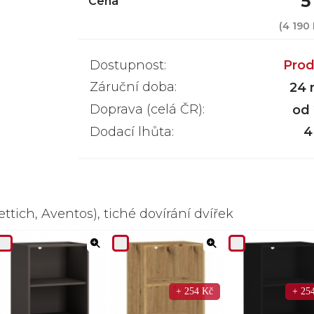
5
Cena
(
4 190
Dostupnost:
Prod
Záruční doba:
24 
Doprava (celá ČR):
od
Dodací lhůta:
4
ttich, Aventos), tiché dovírání dvířek
+ 254 Kč
+ 25