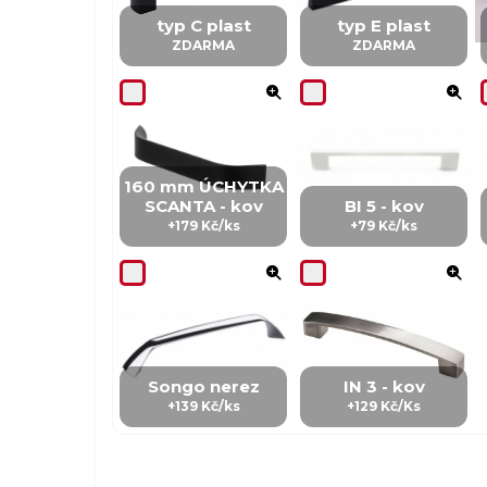
typ C plast
typ E plast
ZDARMA
ZDARMA
160 mm ÚCHYTKA
SCANTA - kov
BI 5 - kov
+179 Kč/ks
+79 Kč/ks
Songo nerez
IN 3 - kov
+139 Kč/ks
+129 Kč/Ks