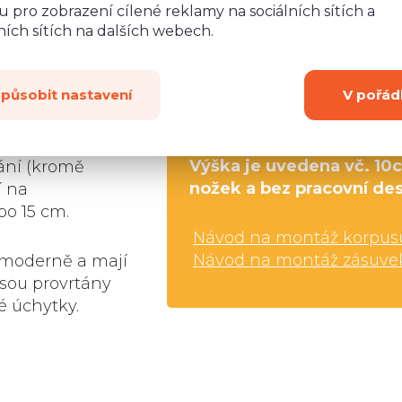
 pro zobrazení cílené reklamy na sociálních sítích a
Rozměry
:
ích sítích na dalších webech.
tní LTD desky o
Šířka:
4
jsou z bílého
Výška:
8
způsobit nastavení
V pořád
5-25 kg.
Kování
Hloubka:
5
kou
(úchytky,
dvířka i zásuvky
Výška je uvedena vč. 10
ání (kromě
nožek a bez pracovní de
í na
bo 15 cm.
Návod na montáž korpus
Návod na montáž zásuve
moderně a mají
jsou provrtány
é úchytky.