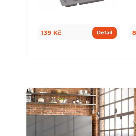
139 Kč
8
Detail
všemu deseti. Kuchyň je krásná a kvalitní. Ochotný pe
á, mi pomohla se vším a komunikovala ihned, bez prod