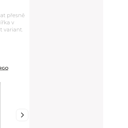
at přesně
ířka v
 variant.
ARGO
D11/60