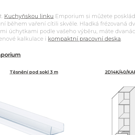
t.
Kuchyňskou linku
Emporium si můžete posklád
 ní během vaření cítili skvěle. Hladká frézovaná dv
mi úchytkami podle vašeho výběru, máte dvanáct
cenové kalkulace i
kompaktní pracovní deska
.
porium
Těsnění pod sokl 3 m
2D14K/40/K