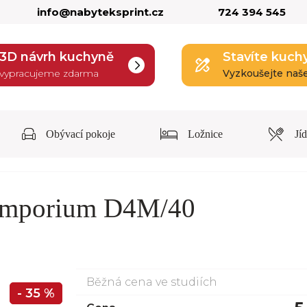
info@nabyteksprint.cz
724 394 545
3D návrh kuchyně
Stavíte kuch
vypracujeme zdarma
Vyzkoušejte naš
Obývací pokoje
Ložnice
Jí
 Emporium D4M/40
Běžná cena ve studiích
- 35 %