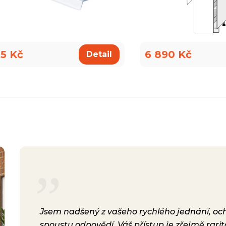
5 Kč
6 890 Kč
Detail
rsonál,
Jsem nadšený z vašeho rychlého jednání, ochot
lení.
spoustu odpovědí. Váš přístup je zřejmě rari