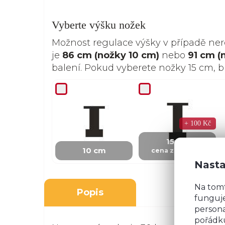
Vyberte výšku nožek
Možnost regulace výšky v případě ne
je
86 cm (nožky 10 cm)
nebo
91 cm (
balení. Pokud vyberete nožky 15 cm, 
+ 100 Kč
15 cm
10 cm
cena za skříňku
Nasta
Na tom
Popis
funguje
persona
pořádku