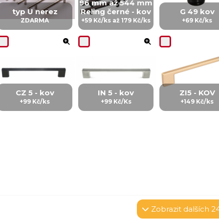
96 mm až 544 mm
typ U nerez
Reling černé - kov
G 49 kov
ZDARMA
+59 Kč/ks až 179 Kč/ks
+69 Kč/ks
CZ 5 - kov
IN 5 - kov
ZI5 - KOV
+99 Kč/ks
+99 Kč/Ks
+149 Kč/ks
Zobrazit
dalších 2