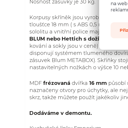
Nosnost zásuvky je 30 kg.
na webu
reklamn
Korpusy skříněk jsou vyrobené z kvali
tloušťce 18 mm ( s ABS 0,5 mm). Záda 
Při
sololitu a vnitřní police mají nosnost 1
BLUM nebo Hettich s doživotní záru
kování a sokly jsou v ceně) a všechna 
disponují systémem tlumeného dovír
zásuvek Blum METABOX). Skříňky stoj
nastavitelných nožkách o výšce 10 ne
MDF
frézovaná
dvířka
16 mm
působí 
naznačeny otvory pro úchytky, ale ne
skrz, takže můžete použít jakékoliv jin
Dodáváme v demontu.