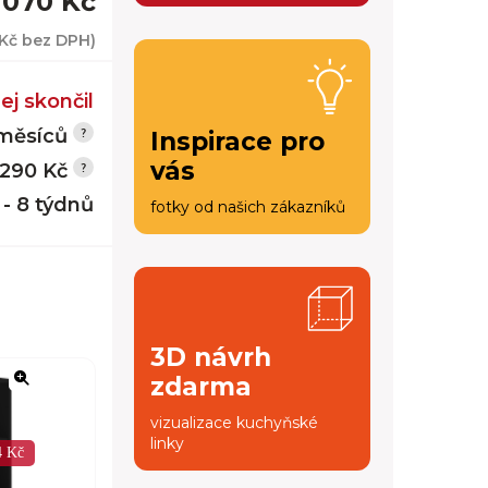
 070 Kč
 Kč
bez DPH)
ej skončil
měsíců
Inspirace pro
vás
 290 Kč
 - 8 týdnů
fotky od našich zákazníků
3D návrh
zdarma
vizualizace kuchyňské
linky
4 Kč