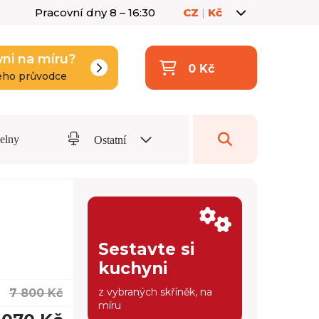
Pracovní dny 8 – 16:30
CZ
|
Kč
yni na míru?
0 Kč
eho průvodce
delny
Ostatní
Sestavte si
kuchyni
z vybraných skříněk, na
7 800 Kč
míru