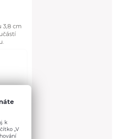
u 3,8 cm
učástí
u.
znáte
 dotaz?
. k
čítko „V
chování