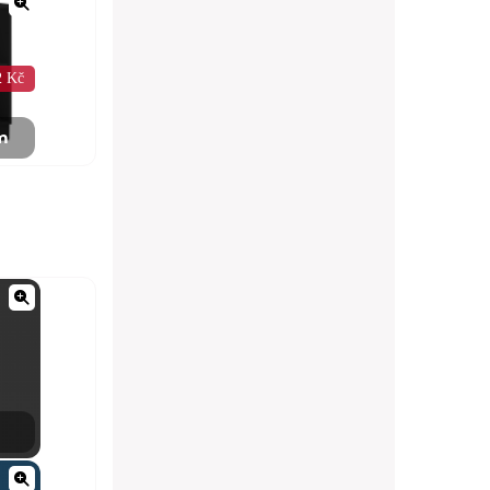
2 Kč
m