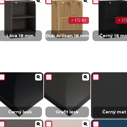
+ 172 Kč
+ 17
Láva 18 mm
Dub Artisan 18 mm
Černý 18 m
Černý lesk
Grafit lesk
Černý mat