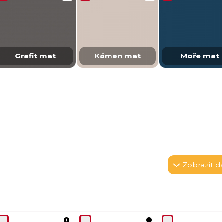
Grafit mat
Kámen mat
Moře mat
Zobrazit
da