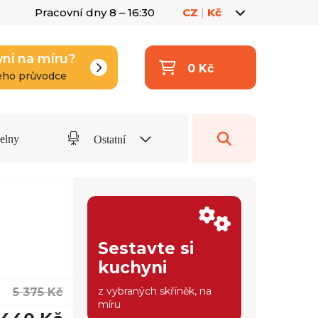
Pracovní dny 8 – 16:30
CZ
|
Kč
yni na míru?
0 Kč
eho průvodce
delny
Ostatní
Sestavte si
kuchyni
z vybraných skříněk, na
5 375 Kč
míru