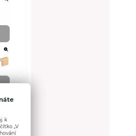
znáte
. k
čítko „V
chování