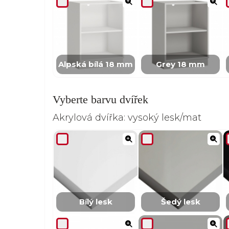
Alpská bílá 18 mm
Grey 18 mm
Vyberte barvu dvířek
Akrylová dvířka: vysoký lesk/mat
Bílý lesk
Šedý lesk