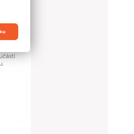
4 možností
ku
u 3,8 cm
učástí
u.