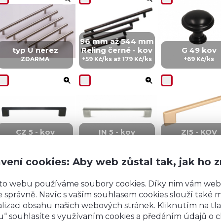
96 mm až 544 mm
typ U nerez
Reling černé - kov
G 49 kov
ZDARMA
+59 Kč/ks až 179 Kč/ks
+69 Kč/ks
CZ 5 - kov
IN 5 - kov
ZI5 - KOV
+99 Kč/ks
+99 Kč/Ks
+149 Kč/ks
vení cookies: Aby web zůstal tak, jak ho 
to webu používáme soubory cookies. Díky nim vám web
 správně. Navíc s vaším souhlasem cookies slouží také mj
lizaci obsahu našich webových stránek. Kliknutím na tla
“ souhlasíte s využívaním cookies a předáním údajů o 