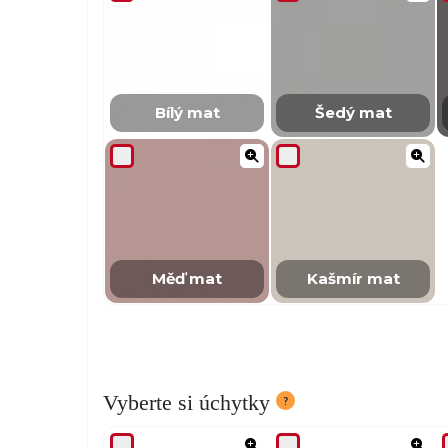
Bílý mat
Šedý mat
Měď mat
Kašmír mat
Vyberte si úchytky