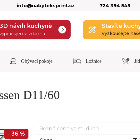
info@nabyteksprint.cz
724 394 545
3D návrh kuchyně
Stavíte kuch
vypracujeme zdarma
Vyzkoušejte naš
Obývací pokoje
Ložnice
Jí
ssen D11/60
Běžná cena ve studiích
- 36 %