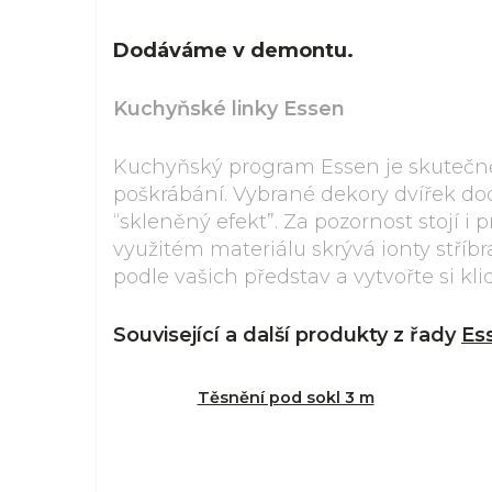
Dodáváme v demontu.
Kuchyňské linky Essen
Kuchyňský program Essen je skutečně 
poškrábání. Vybrané dekory dvířek do
“skleněný efekt”. Za pozornost stojí i
využitém materiálu skrývá ionty stříbr
podle vašich představ a vytvořte si k
Související a další produkty z řady
Es
Těsnění pod sokl 3 m