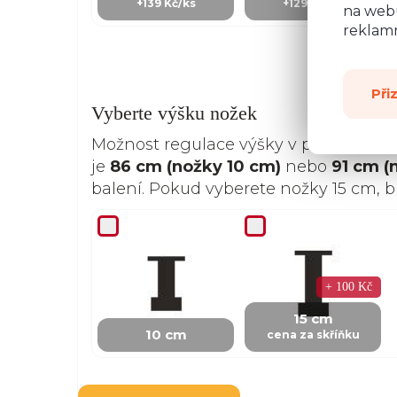
+139 Kč/ks
+129 Kč/Ks
na webu
reklamn
Při
Vyberte výšku nožek
Možnost regulace výšky v případě ne
je
86 cm (nožky 10 cm)
nebo
91 cm (
balení. Pokud vyberete nožky 15 cm, 
+ 100 Kč
15 cm
10 cm
cena za skříňku