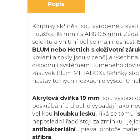
Popis
Korpusy skříněk jsou vyrobené z kvali
tloušťce 18 mm ( s ABS 0,5 mm). Záda 
sololitu a vnitřní police mají nosnost 1
BLUM nebo Hettich s doživotní záru
kování a sokly jsou v ceně) a všechna 
disponují systémem tlumeného dovír
zásuvek Blum METABOX). Skříňky stoj
nastavitelných nožkách o výšce 10 ne
Akrylová dvířka
19 mm
jsou vysoce o
poškrábání a dlouho vypadají jako nov
velikou
hloubku lesku
, říká se tomu “
neposlední řadě stojí za zmínku i jeji
antibakteriální
úprava, protože mater
stříbra
.