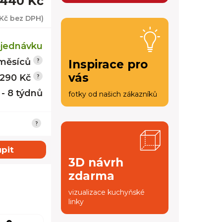
 440 Kč
 Kč
bez DPH)
jednávku
měsíců
Inspirace pro
vás
 290 Kč
 - 8 týdnů
fotky od našich zákazníků
pit
3D návrh
zdarma
vizualizace kuchyňské
linky