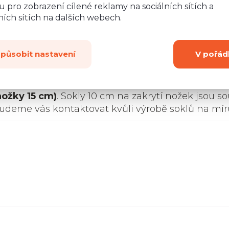
 pro zobrazení cílené reklamy na sociálních sítích a
ích sítích na dalších webech.
Zobrazit
dalších 2
způsobit nastavení
V pořád
rovných podlah.
Výška kuchyně
s pracovní desko
nožky 15 cm)
. Sokly 10 cm na zakrytí nožek jsou so
budeme vás kontaktovat kvůli výrobě soklů na mír