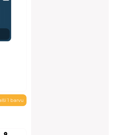
lší 1 barvu