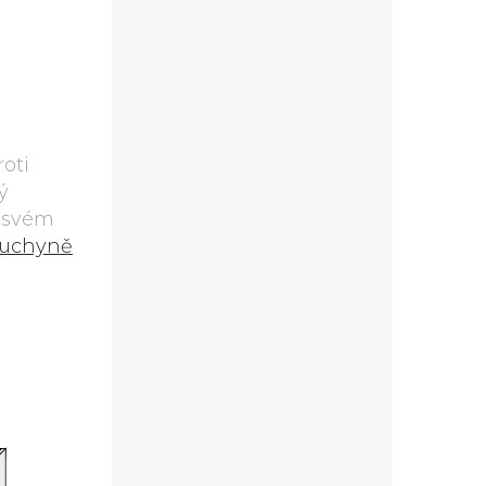
oti
ý
e svém
kuchyně
W2/30