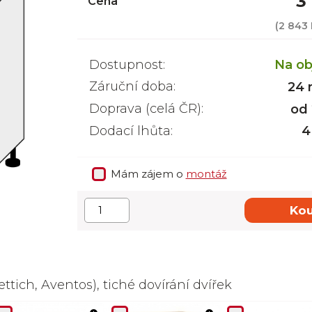
3
Cena
(
2 843
Dostupnost:
Na ob
Záruční doba:
24 
Doprava (celá ČR):
od
Dodací lhůta:
4
Mám zájem o
montáž
Kou
ttich, Aventos), tiché dovírání dvířek