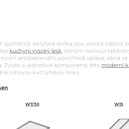
výjimečný. Akrylová dvířka jsou vysoce odolná pr
dají
kuchyni vysoký lesk
, kterým navozují takzvan
 precizní antibakteriální povrchová úprava, která v
a. Zvolte si jednotlivé komponenty této
moderní 
lidně rohovou kuchyňskou linku.
sen
W7/30
W15