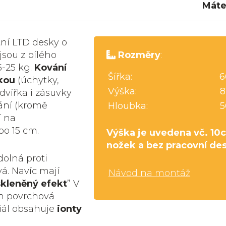
Máte
tní LTD desky o
jsou z bílého
Rozměry
:
5-25 kg.
Kování
Šířka:
6
kou
(úchytky,
Výška:
8
dvířka i zásuvky
ání (kromě
Hloubka:
5
í na
bo 15 cm.
Výška je uvedena vč. 10
nožek a bez pracovní de
dolná proti
á. Navíc mají
Návod na montáž
skleněný efekt
” V
ch povrchová
iál obsahuje
ionty