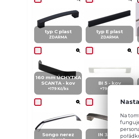
typ C plast
typ E plast
ZDARMA
ZDARMA
160 mm ÚCHYTKA
SCANTA - kov
BI 5 - kov
+179 Kč/ks
+79 Kč/ks
Nasta
Na tom
funguje
persona
Songo nerez
IN 3 - kov
pořádku