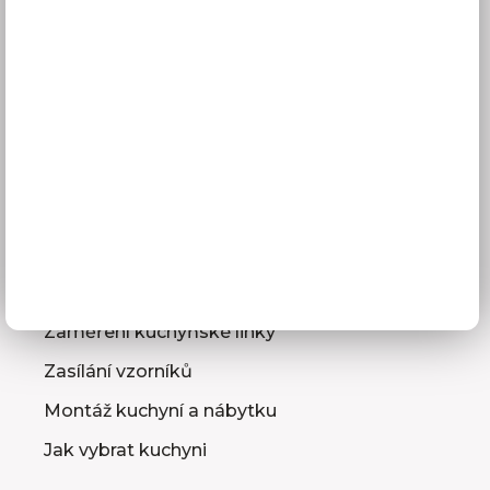
Doprava a doba dodání
Platba
Reklamace
Obchodní podmínky
GDPR
Služby pro vás
3D návrhy kuchyní
Zaměření kuchyňské linky
Zasílání vzorníků
Montáž kuchyní a nábytku
Jak vybrat kuchyni