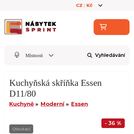
CZ
|
Kč
Vyhledávání
Místnosti
Kuchyňská skříňka Essen
D11/80
Kuchyně
Moderní
Essen
- 36 %
Otevírací