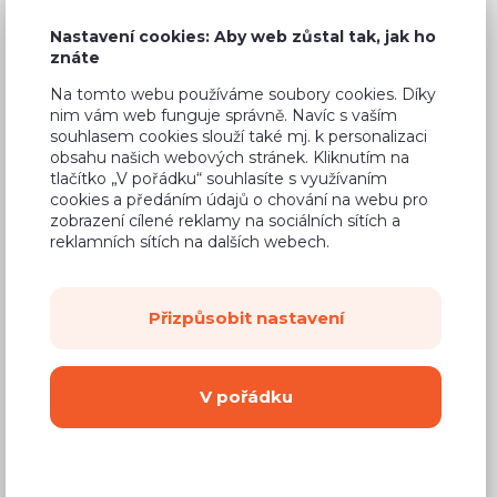
3 990 Kč
Cena
Nastavení cookies: Aby web zůstal tak, jak ho
znáte
(
3 298 Kč
bez DPH)
Na tomto webu používáme soubory cookies. Díky
nim vám web funguje správně. Navíc s vaším
Dostupnost:
Na objednávku
souhlasem cookies slouží také mj. k personalizaci
Záruční doba:
24 měsíců
obsahu našich webových stránek. Kliknutím na
tlačítko „V pořádku“ souhlasíte s využívaním
Doprava (celá ČR):
od 290 Kč
cookies a předáním údajů o chování na webu pro
zobrazení cílené reklamy na sociálních sítích a
Dodací lhůta:
4 - 8 týdnů
reklamních sítích na dalších webech.
Mám zájem o
montáž
Přizpůsobit nastavení
Koupit
V pořádku
Vyberte si barvu korpusu
Kování s doživotní zárukou
(BLUM, hettich,
Aventos), tiché dovírání dvířek