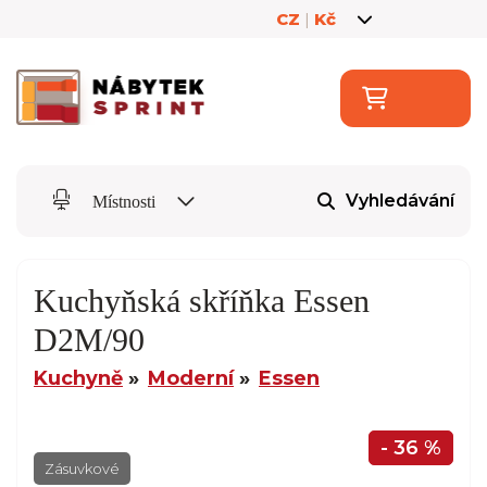
CZ
|
Kč
Vyhledávání
Místnosti
Kuchyňská skříňka Essen
D2M/90
Kuchyně
Moderní
Essen
- 36 %
Zásuvkové