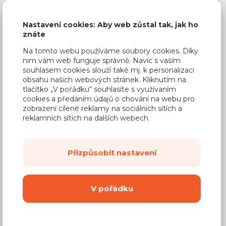
6 190 Kč
Cena
Nastavení cookies: Aby web zůstal tak, jak ho
(
5 116 Kč
bez DPH)
znáte
Na tomto webu používáme soubory cookies. Díky
Dostupnost:
Na objednávku
nim vám web funguje správně. Navíc s vaším
Záruční doba:
24 měsíců
souhlasem cookies slouží také mj. k personalizaci
obsahu našich webových stránek. Kliknutím na
Doprava (celá ČR):
od 290 Kč
tlačítko „V pořádku“ souhlasíte s využívaním
cookies a předáním údajů o chování na webu pro
Dodací lhůta:
4 - 8 týdnů
zobrazení cílené reklamy na sociálních sítích a
reklamních sítích na dalších webech.
Mám zájem o
montáž
Přizpůsobit nastavení
Koupit
V pořádku
Vyberte si barvu korpusu
Kování s doživotní zárukou
(BLUM, hettich,
Aventos), tiché dovírání dvířek