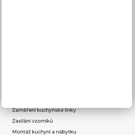
Vše o nákupu
Doprava a doba dodání
Platba
Reklamace
Obchodní podmínky
GDPR
Služby pro vás
3D návrhy kuchyní
Zaměření kuchyňské linky
Zasílání vzorníků
Montáž kuchyní a nábytku