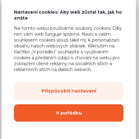
8 190 Kč
Cena
Nastavení cookies: Aby web zůstal tak, jak ho
(
6 769 Kč
bez DPH)
znáte
Na tomto webu používáme soubory cookies. Díky
Dostupnost:
Na objednávku
nim vám web funguje správně. Navíc s vaším
souhlasem cookies slouží také mj. k personalizaci
Záruční doba:
24 měsíců
obsahu našich webových stránek. Kliknutím na
tlačítko „V pořádku“ souhlasíte s využívaním
Doprava (celá ČR):
od 290 Kč
cookies a předáním údajů o chování na webu pro
Dodací lhůta:
4 - 8 týdnů
zobrazení cílené reklamy na sociálních sítích a
reklamních sítích na dalších webech.
Mám zájem o
montáž
Přizpůsobit nastavení
Koupit
V pořádku
Vyberte si barvu korpusu
Kování s doživotní zárukou
(BLUM, hettich,
Aventos), tiché dovírání dvířek