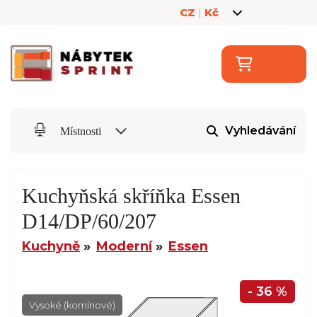
CZ
|
Kč
Vyhledávání
Místnosti
Kuchyňská skříňka Essen
D14/DP/60/207
Kuchyně
Moderní
Essen
- 36 %
Vysoké (komínové)