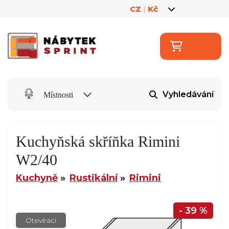
CZ
|
Kč
Vyhledávání
Místnosti
Kuchyňská skříňka Rimini
W2/40
Kuchyně
Rustikální
Rimini
- 39 %
Otevírací