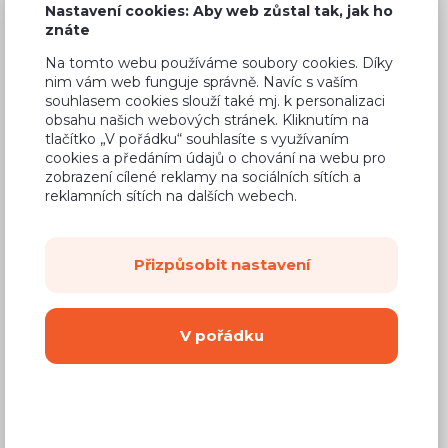
Nastavení cookies: Aby web zůstal tak, jak ho
znáte
Na tomto webu používáme soubory cookies. Díky
nim vám web funguje správně. Navíc s vaším
Běžná cena ve studiích
4 656 Kč
souhlasem cookies slouží také mj. k personalizaci
obsahu našich webových stránek. Kliknutím na
2 840 Kč
Cena
tlačítko „V pořádku“ souhlasíte s využívaním
cookies a předáním údajů o chování na webu pro
(
2 347 Kč
bez DPH)
zobrazení cílené reklamy na sociálních sítích a
reklamních sítích na dalších webech.
Dostupnost:
Na objednávku
Záruční doba:
24 měsíců
Přizpůsobit nastavení
Doprava (celá ČR):
od 290 Kč
Dodací lhůta:
8 - 12 týdnů
V pořádku
Mám zájem o
montáž
Koupit