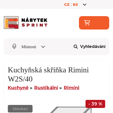
CZ
|
Kč
Vyhledávání
Místnosti
Kuchyňská skříňka Rimini
W2S/40
Kuchyně
Rustikální
Rimini
- 39 %
Otevírací