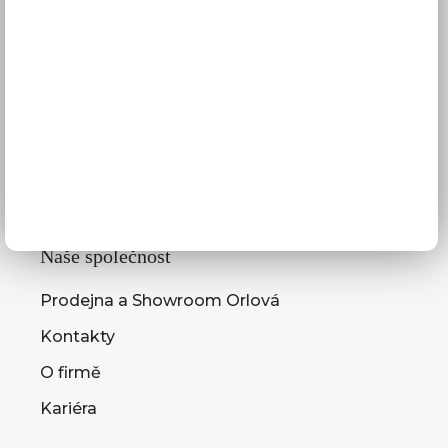
Služby pro vás
3D návrhy kuchyní
Zaměření kuchyňské linky
Zasílání vzorníků
Montáž kuchyní a nábytku
Jak vybrat kuchyni
Naše společnost
Prodejna a Showroom Orlová
Kontakty
O firmě
Kariéra