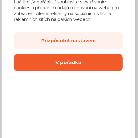
tlačítko „V pořádku“ souhlasíte s využívaním
cookies a předáním údajů o chování na webu pro
zobrazení cílené reklamy na sociálních sítích a
reklamních sítích na dalších webech.
Běžná cena ve studiích
4 984 Kč
3 040 Kč
Přizpůsobit nastavení
Cena
(
2 512 Kč
bez DPH)
V pořádku
Dostupnost:
Na objednávku
Záruční doba:
24 měsíců
Doprava (celá ČR):
od 290 Kč
Dodací lhůta:
8 - 12 týdnů
Mám zájem o
montáž
Koupit