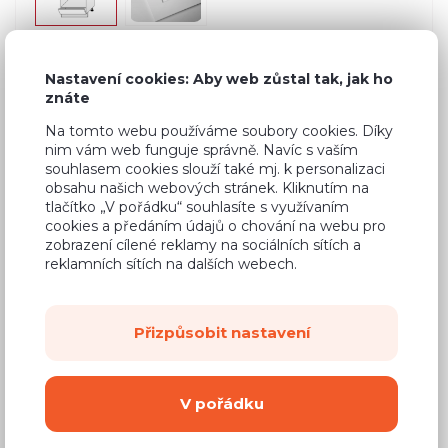
Nastavení cookies: Aby web zůstal tak, jak ho
Běžná cena ve studiích
3 066 Kč
znáte
1 870 Kč
Na tomto webu používáme soubory cookies. Díky
Cena
nim vám web funguje správně. Navíc s vaším
(
1 545 Kč
bez DPH)
souhlasem cookies slouží také mj. k personalizaci
obsahu našich webových stránek. Kliknutím na
tlačítko „V pořádku“ souhlasíte s využívaním
Dostupnost:
Na objednávku
cookies a předáním údajů o chování na webu pro
zobrazení cílené reklamy na sociálních sítích a
Záruční doba:
24 měsíců
reklamních sítích na dalších webech.
Doprava (celá ČR):
od 290 Kč
Dodací lhůta:
8 - 12 týdnů
Přizpůsobit nastavení
Mám zájem o
montáž
V pořádku
Koupit