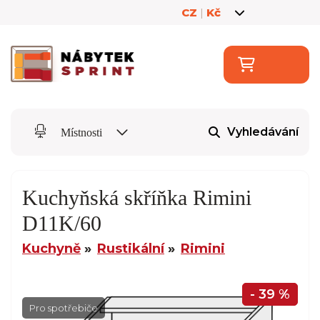
CZ
|
Kč
Vyhledávání
Místnosti
Kuchyňská skříňka Rimini
D11K/60
Kuchyně
Rustikální
Rimini
- 39 %
Pro spotřebiče