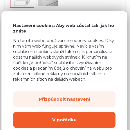
Nastavení cookies: Aby web zůstal tak, jak ho
Běžná cena ve studiích
15 180 Kč
znáte
9 260 Kč
Cena
Na tomto webu používáme soubory cookies. Díky
nim vám web funguje správně. Navíc s vaším
(
7 653 Kč
bez DPH)
souhlasem cookies slouží také mj. k personalizaci
obsahu našich webových stránek. Kliknutím na
tlačítko „V pořádku“ souhlasíte s využívaním
Dostupnost:
Na objednávku
cookies a předáním údajů o chování na webu pro
Záruční doba:
zobrazení cílené reklamy na sociálních sítích a
24 měsíců
reklamních sítích na dalších webech.
Doprava (celá ČR):
od 290 Kč
Dodací lhůta:
8 - 12 týdnů
Přizpůsobit nastavení
Mám zájem o
montáž
V pořádku
Koupit