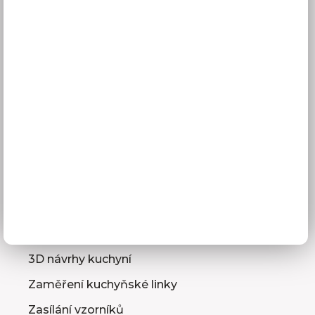
Vše o nákupu
Doprava a doba dodání
Platba
Reklamace
Obchodní podmínky
GDPR
Služby pro vás
3D návrhy kuchyní
Zaměření kuchyňské linky
Zasílání vzorníků