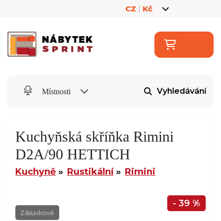
CZ
|
Kč
Vyhledávání
Místnosti
Kuchyňská skříňka Rimini
D2A/90 HETTICH
Kuchyně
Rustikální
Rimini
- 39 %
Zásuvkové