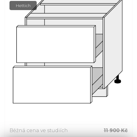
Hettich
Běžná cena ve studiích
11 900 Kč