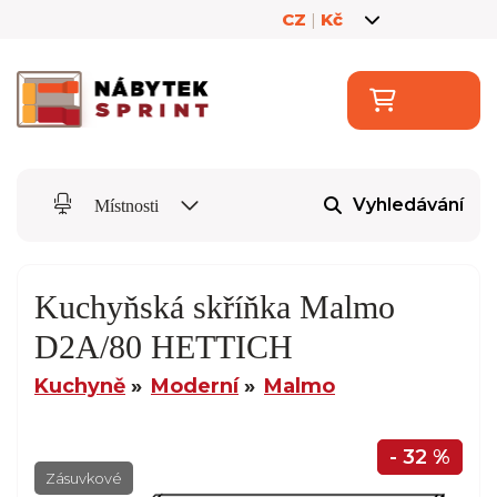
CZ
|
Kč
Vyhledávání
Místnosti
Kuchyňská skříňka Malmo
D2A/80 HETTICH
Kuchyně
Moderní
Malmo
- 32 %
Zásuvkové