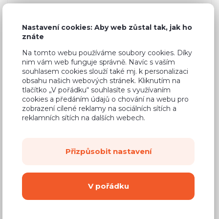
8 090 Kč
Cena
(
6 686 Kč
bez DPH)
Nastavení cookies: Aby web zůstal tak, jak ho
znáte
Dostupnost:
Na objednávku
Na tomto webu používáme soubory cookies. Díky
nim vám web funguje správně. Navíc s vaším
Záruční doba:
24 měsíců
souhlasem cookies slouží také mj. k personalizaci
obsahu našich webových stránek. Kliknutím na
Doprava (celá ČR):
od 290 Kč
tlačítko „V pořádku“ souhlasíte s využívaním
Dodací lhůta:
4 - 8 týdnů
cookies a předáním údajů o chování na webu pro
zobrazení cílené reklamy na sociálních sítích a
reklamních sítích na dalších webech.
Mám zájem o
montáž
Koupit
Přizpůsobit nastavení
Vyberte si barvu korpusu
V pořádku
Kování s doživotní zárukou
(BLUM, hettich,
Aventos), tiché dovírání dvířek