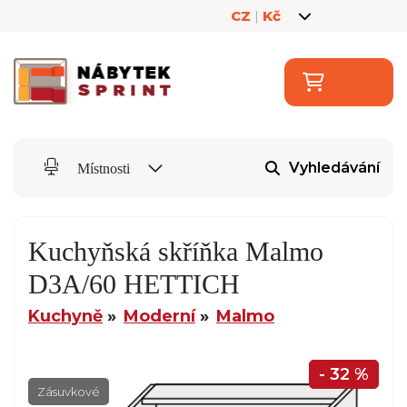
CZ
|
Kč
Vyhledávání
Místnosti
Kuchyňská skříňka Malmo
D3A/60 HETTICH
Kuchyně
Moderní
Malmo
- 32 %
Zásuvkové