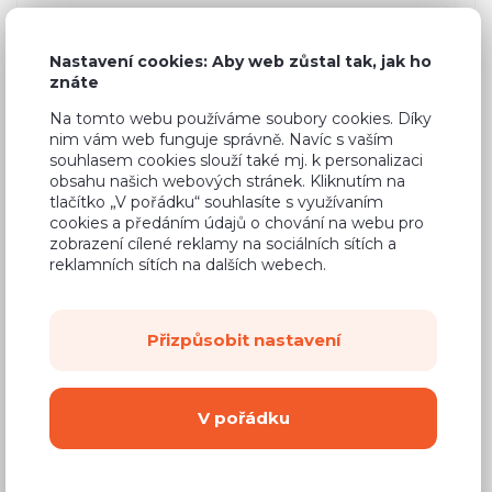
9 150 Kč
Cena
(
7 562 Kč
bez DPH)
Nastavení cookies: Aby web zůstal tak, jak ho
znáte
Dostupnost:
Na objednávku
Na tomto webu používáme soubory cookies. Díky
nim vám web funguje správně. Navíc s vaším
Záruční doba:
24 měsíců
souhlasem cookies slouží také mj. k personalizaci
obsahu našich webových stránek. Kliknutím na
Doprava (celá ČR):
od 290 Kč
tlačítko „V pořádku“ souhlasíte s využívaním
Dodací lhůta:
4 - 8 týdnů
cookies a předáním údajů o chování na webu pro
zobrazení cílené reklamy na sociálních sítích a
reklamních sítích na dalších webech.
Mám zájem o
montáž
Koupit
Přizpůsobit nastavení
Vyberte si barvu korpusu
V pořádku
Kování s doživotní zárukou
(BLUM, hettich,
Aventos), tiché dovírání dvířek