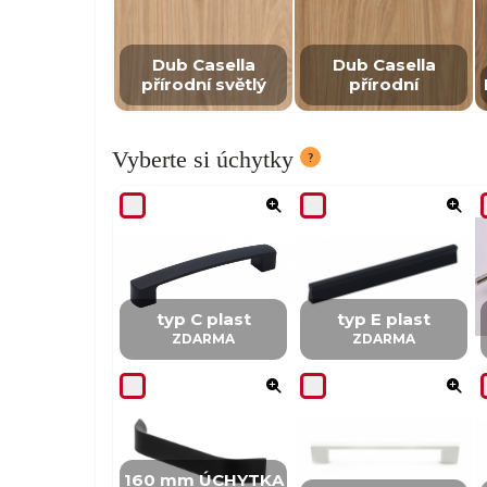
Dub Casella
Dub Casella
přírodní světlý
přírodní
Vyberte si úchytky
typ C plast
typ E plast
ZDARMA
ZDARMA
160 mm ÚCHYTKA