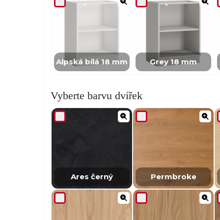
Alpská bílá 18 mm
Grey 18 mm
Vyberte barvu dvířek
Ares černý
Permbroke