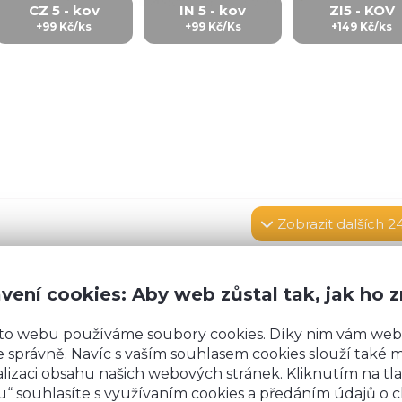
CZ 5 - kov
IN 5 - kov
ZI5 - KOV
+99 Kč/ks
+99 Kč/Ks
+149 Kč/ks
Zobrazit
dalších 2
vení cookies: Aby web zůstal tak, jak ho 
rovných podlah.
Výška kuchyně
s pracovní desko
to webu používáme soubory cookies. Díky nim vám web
nožky 15 cm)
. Sokly 10 cm na zakrytí nožek jsou so
 správně. Navíc s vaším souhlasem cookies slouží také mj
budeme vás kontaktovat kvůli výrobě soklů na mír
lizaci obsahu našich webových stránek. Kliknutím na tla
“ souhlasíte s využívaním cookies a předáním údajů o 