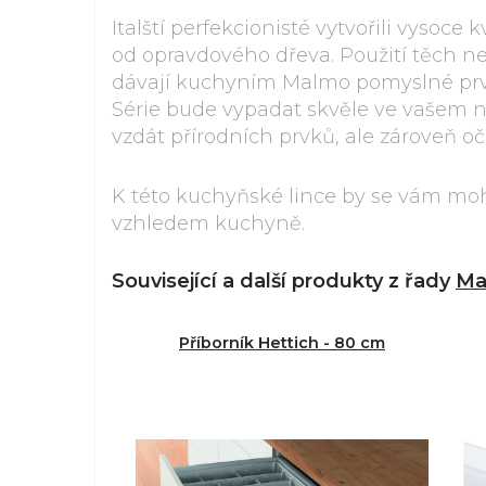
Italští perfekcionisté vytvořili vysoce
od opravdového dřeva. Použití těch ne
dávají kuchyním Malmo pomyslné pr
Série bude vypadat skvěle ve vašem n
vzdát přírodních prvků, ale zároveň oč
K této kuchyňské lince by se vám moh
vzhledem kuchyně.
Související a další produkty z řady
Ma
Příborník Hettich - 80 cm