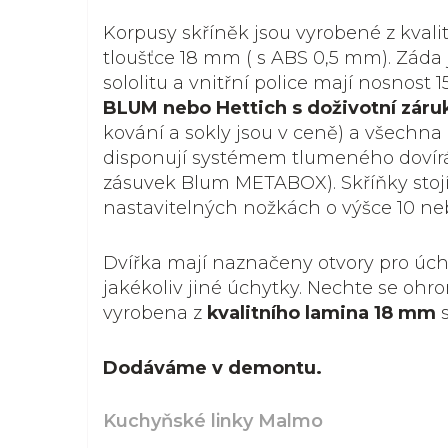
Korpusy skříněk jsou vyrobené z kvali
tloušťce 18 mm ( s ABS 0,5 mm). Záda 
sololitu a vnitřní police mají nosnost 1
BLUM nebo Hettich s doživotní záru
kování a sokly jsou v ceně) a všechna 
disponují systémem tlumeného dovír
zásuvek Blum METABOX). Skříňky stoj
nastavitelných nožkách o výšce 10 ne
Dvířka mají naznačeny otvory pro úchy
jakékoliv jiné úchytky. Nechte se ohr
vyrobena z
kvalitního lamina 18 mm
Dodáváme v demontu.
Kuchyňské linky Malmo