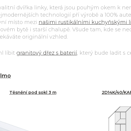
 kvalitní dvířka linky, která jsou pouhým okem k n
jmodernějších technologií pří výrobě a 100% aute
vní místo mezi
našimi rustikálními kuchyňskými 
ovém bytě i starší chalupě. Všude tam, kde se ne
ekáváte originální vzhled.
l líbit
granitový dřez s baterií
, který bude ladit s
lmo
Těsnění pod sokl 3 m
2D14K/40/K