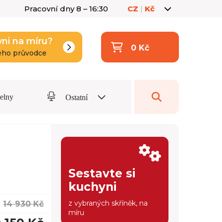
Pracovní dny 8 – 16:30
CZ
|
Kč
yni na míru?
0 Kč
eho průvodce
delny
Ostatní
Sestavte si
kuchyni
z vybraných skříněk, na
14 930 Kč
míru