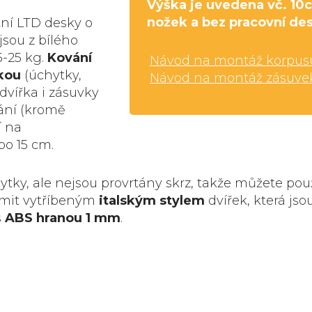
Výška je uvedena vč. 10
nožek a bez pracovní de
tní LTD desky o
jsou z bílého
5-25 kg.
Kování
Návod na montáž korpus
kou
(úchytky,
Návod na montáž zásuve
dvířka i zásuvky
ání (kromě
í na
bo 15 cm.
tky, ale nejsou provrtány skrz, takže můžete pou
omit vytříbeným
italským stylem
dvířek, která jso
s
ABS hranou 1 mm
.