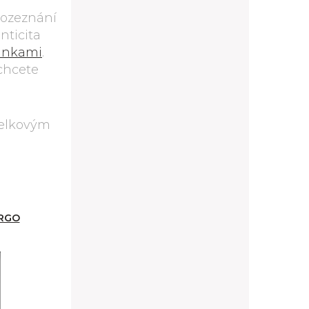
erozeznání
nticita
linkami
.
chcete
 celkovým
ARGO
D11/60