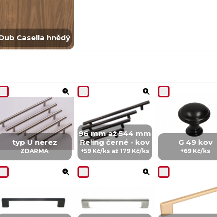
Dub Casella hnědý
96 mm až 544 mm
typ U nerez
Reling černé - kov
G 49 kov
ZDARMA
+59 Kč/ks až 179 Kč/ks
+69 Kč/ks