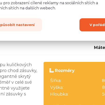
 pro zobrazení cílené reklamy na sociálních sítích a
ích sítích na dalších webech.
způsobit nastavení
V pořád
Máte
ipu kuličkových
 pro chod zásuvky,
Rozměry
:
legantně skrytý
Šířka:
8
éměř v celé své
Výška:
8
ntně využijete
ání zásuvky s
Hloubka:
5