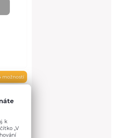
4 možností
znáte
u 3,8 cm
učástí
. k
u.
čítko „V
chování