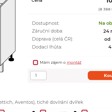
1
Cena
(
8 388 
Dostupnost:
Na ob
Záruční doba:
24 
Doprava (celá ČR):
od
Dodací lhůta:
4
Mám zájem o
montáž
Kou
ttich, Aventos), tiché dovírání dvířek