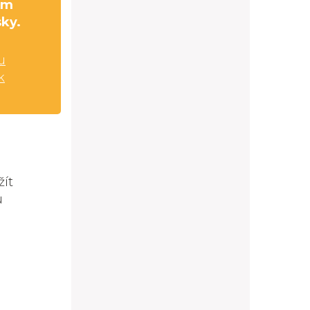
cm
sky.
u
k
žít
u