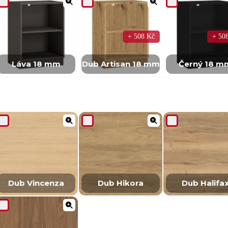
+ 508 Kč
+ 50
Láva 18 mm
Dub Artisan 18 mm
Černý 18 m
Dub Vincenza
Dub Hikora
Dub Halifa