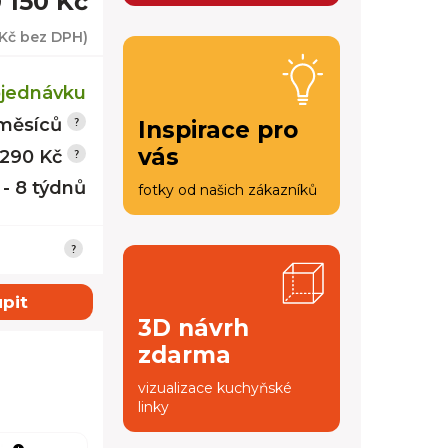
0 150 Kč
Kč
bez DPH)
jednávku
měsíců
Inspirace pro
vás
 290 Kč
 - 8 týdnů
fotky od našich zákazníků
pit
3D návrh
zdarma
vizualizace kuchyňské
linky