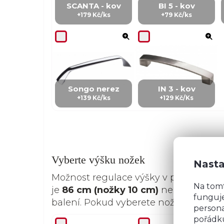
SCANTA - kov
BI 5 - kov
+179 Kč/ks
+79 Kč/ks
Songo nerez
IN 3 - kov
+139 Kč/ks
+129 Kč/Ks
Vyberte výšku nožek
Nasta
Možnost regulace výšky v případě ne
Na tom
je
86 cm (nožky 10 cm)
nebo
91 cm (
funguje
balení. Pokud vyberete nožky 15 cm, 
persona
pořádku