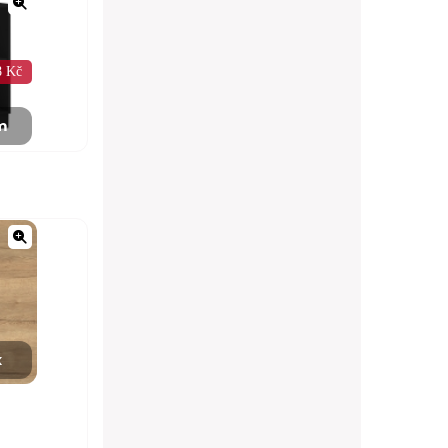
8 Kč
m
x