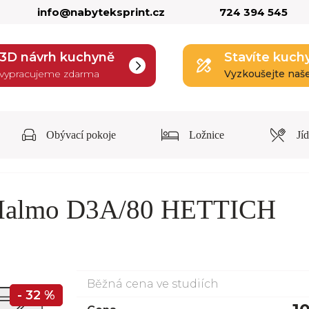
info@nabyteksprint.cz
724 394 545
3D návrh kuchyně
Stavíte kuch
vypracujeme zdarma
Vyzkoušejte naš
Obývací pokoje
Ložnice
Jí
 Malmo D3A/80 HETTICH
Běžná cena ve studiích
- 32 %