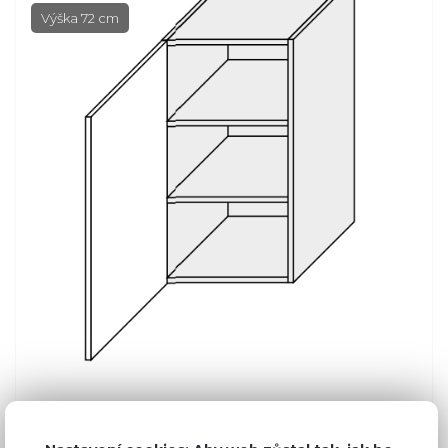
Výška 72 cm
Běžná cena ve studiích
4 483 Kč