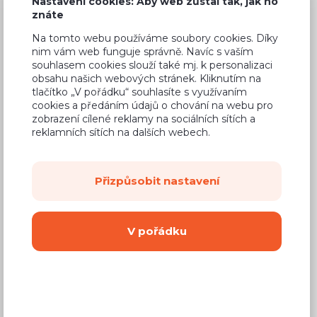
Nastavení cookies: Aby web zůstal tak, jak ho
2 690 Kč
Cena
znáte
(
2 223 Kč
bez DPH)
Na tomto webu používáme soubory cookies. Díky
nim vám web funguje správně. Navíc s vaším
souhlasem cookies slouží také mj. k personalizaci
Dostupnost:
Na objednávku
obsahu našich webových stránek. Kliknutím na
tlačítko „V pořádku“ souhlasíte s využívaním
Záruční doba:
24 měsíců
cookies a předáním údajů o chování na webu pro
zobrazení cílené reklamy na sociálních sítích a
Doprava (celá ČR):
od 290 Kč
reklamních sítích na dalších webech.
Dodací lhůta:
8 - 12 týdnů
Přizpůsobit nastavení
Mám zájem o
montáž
Koupit
V pořádku
Vyberte si barvu korpusu
Kování s doživotní zárukou
(BLUM, hettich,
Aventos), tiché dovírání dvířek