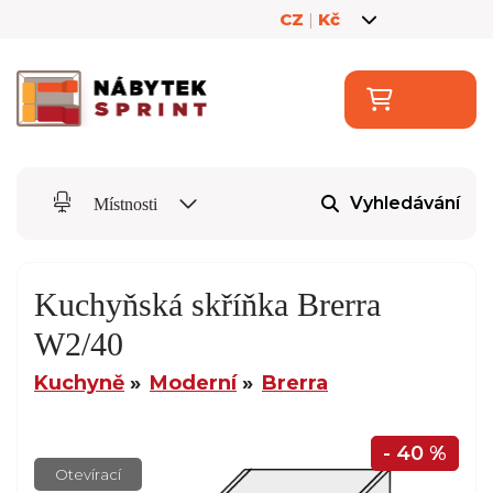
CZ
|
Kč
Vyhledávání
Místnosti
Kuchyňská skříňka Brerra
W2/40
Kuchyně
Moderní
Brerra
- 40 %
Otevírací