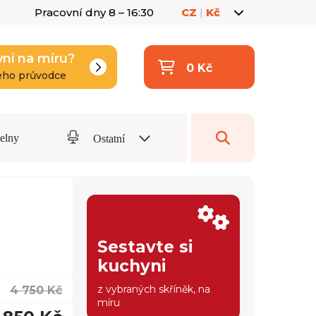
Pracovní dny 8 – 16:30
CZ
|
Kč
yni na míru?
0 Kč
eho průvodce
delny
Ostatní
Sestavte si
kuchyni
z vybraných skříněk, na
4 750 Kč
míru