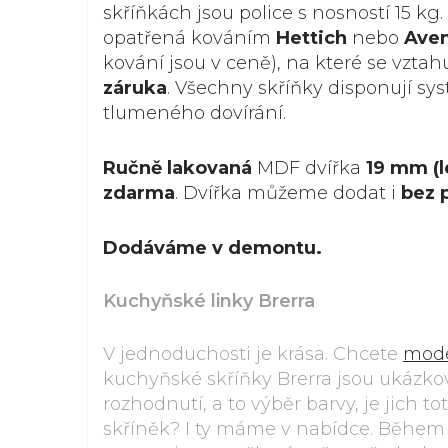
skříňkách jsou police s nosností 15 kg.
opatřená kováním
Hettich
nebo
Ave
kování jsou v ceně), na které se vztah
záruka
. Všechny skříňky disponují s
tlumeného dovírání.
Ručně lakovaná
MDF dvířka
19 mm (l
zdarma
. Dvířka můžeme dodat i
bez 
Dodáváme v demontu.
Kuchyňské linky Brerra
V jednoduchosti je krása. Chcete
mode
kuchyňské skříňky Brerra jsou ukázko
rozhodnutí, a to výběr barvy, je jich t
skříněk? I ty máme v nabídce. Během