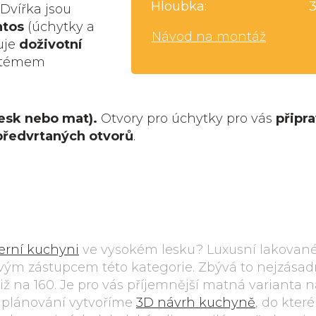
Hloubka:
 Dvířka jsou
ntos
(úchytky a
Návod na montáž
uje
doživotní
ystémem
esk nebo mat).
Otvory pro úchytky pro vás
připr
předvrtaných otvorů
.
rní kuchyni
ve vysokém lesku? Luxusní lakovan
vým zástupcem této kategorie. Zbývá to nejzásad
otiž na 160. Je pro vás příjemnější matná varianta 
 plánování vytvoříme
3D návrh kuchyně
, do kter