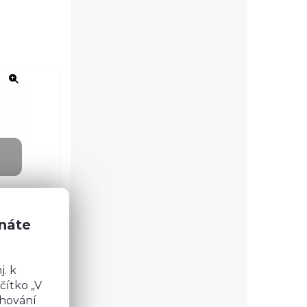
znáte
. k
čítko „V
chování