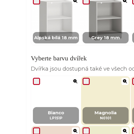
Alpská bílá 18 mm
Grey 18 mm
Vyberte barvu dvířek
Dvířka jsou dostupná také ve všech 
Bianco
Magnolia
LP151P
N0101