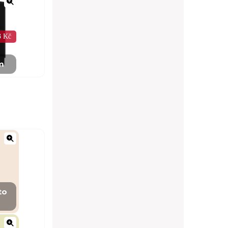
3 Kč
m
to