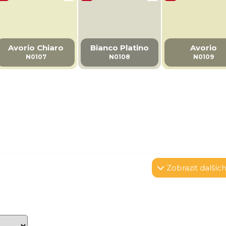
Avorio Chiaro
Bianco Platino
Avorio
N0107
N0108
N0109
Zobrazit
dalších