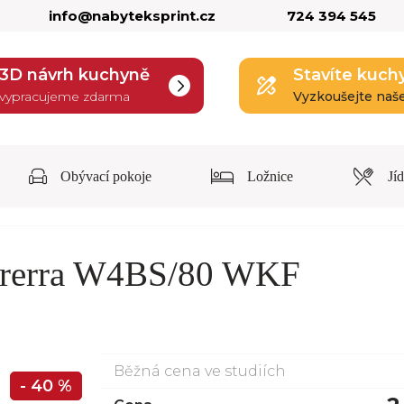
info@nabyteksprint.cz
724 394 545
3D návrh kuchyně
Stavíte kuch
vypracujeme zdarma
Vyzkoušejte naš
Obývací pokoje
Ložnice
Jí
Brerra W4BS/80 WKF
Běžná cena ve studiích
- 40 %