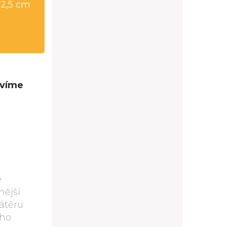
32,5 cm
avíme
é
nější
nátěru
ého