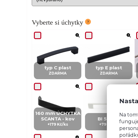
Vyberte si úchytky
typ C plast
typ E plast
ZDARMA
ZDARMA
Nasta
160 mm ÚCHYTKA
Na tom
SCANTA - kov
BI 5 - kov
funguje
+179 Kč/ks
+79 Kč/ks
persona
pořádku