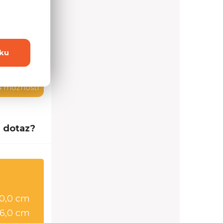
ku
4 možností
 dotaz?
0,0 cm
6,0 cm