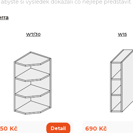
byste si výsledek dokázali co nejlépe představit.
erra
W7/30
W15
50 Kč
690 Kč
Detail