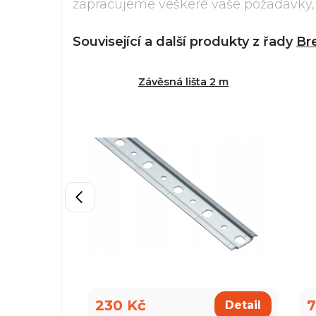
zapracujeme veškeré vaše požadavky, a
Související a další produkty z řady
Br
Závěsná lišta 2 m
230 Kč
7
Detail