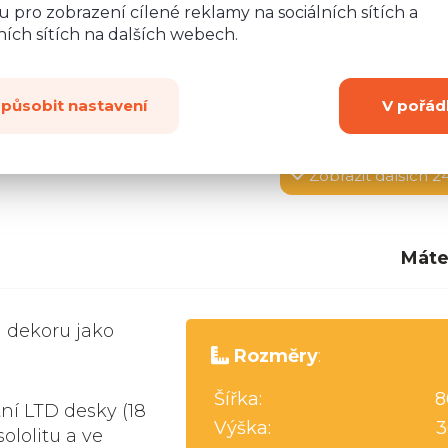
 pro zobrazení cílené reklamy na sociálních sítích a
ích sítích na dalších webech.
způsobit nastavení
V pořád
Zobrazit
dalších 2
Máte
 dekoru jako
Rozměry
:
Šířka:
8
tní LTD desky (18
Výška:
3
ololitu a ve