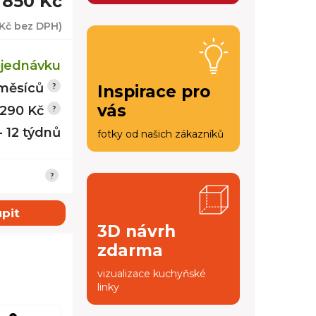
 850 Kč
 Kč
bez DPH)
jednávku
měsíců
Inspirace pro
vás
 290 Kč
- 12 týdnů
fotky od našich zákazníků
pit
3D návrh
zdarma
vizualizace kuchyňské
linky