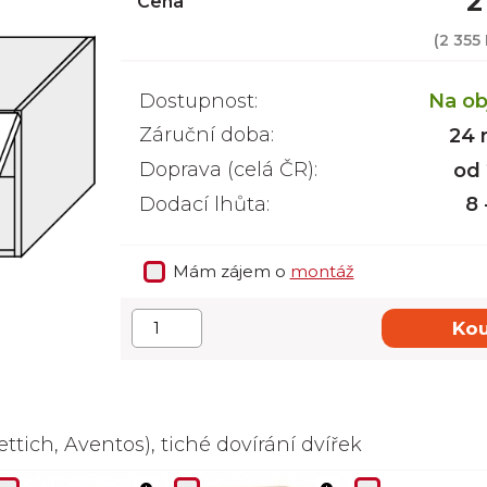
2
Cena
(
2 355
Dostupnost:
Na ob
Záruční doba:
24 
Doprava (celá ČR):
od
Dodací lhůta:
8 
Mám zájem o
montáž
Kou
ttich, Aventos), tiché dovírání dvířek