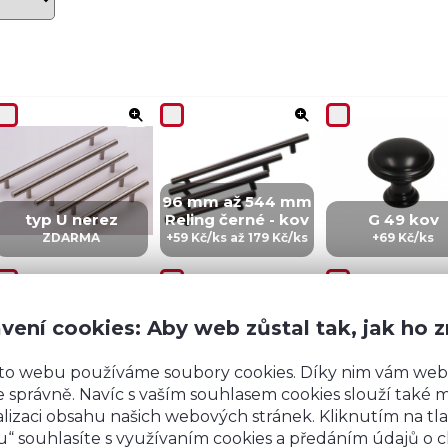
96 mm až 544 mm
typ U nerez
Reling černé - kov
G 49 kov
ZDARMA
+59 Kč/ks až 179 Kč/ks
+69 Kč/ks
vení cookies: Aby web zůstal tak, jak ho 
to webu používáme soubory cookies. Díky nim vám web
CZ 5 - kov
IN 5 - kov
ZI5 - KOV
 správně. Navíc s vaším souhlasem cookies slouží také mj
+99 Kč/ks
+99 Kč/Ks
+149 Kč/ks
lizaci obsahu našich webových stránek. Kliknutím na tla
“ souhlasíte s využívaním cookies a předáním údajů o 