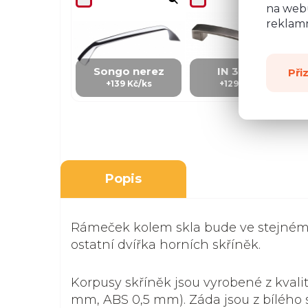
na webu
reklamn
Songo nerez
IN 3 - kov
Při
+139 Kč/ks
+129 Kč/Ks
Popis
Rámeček kolem skla bude ve stejném
ostatní dvířka horních skříněk.
Korpusy skříněk jsou vyrobené z kvali
mm, ABS 0,5 mm). Záda jsou z bílého s