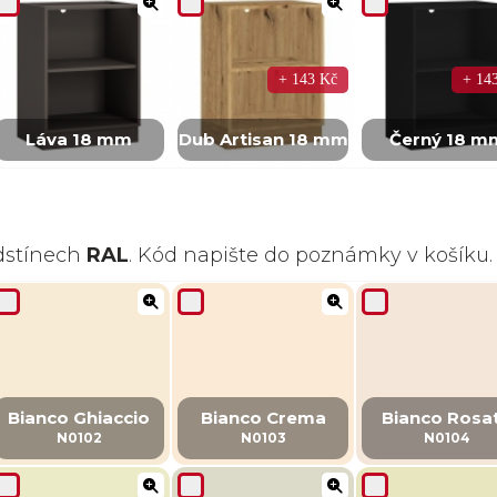
+ 143 Kč
+ 14
Láva 18 mm
Dub Artisan 18 mm
Černý 18 m
odstínech
RAL
. Kód napište do poznámky v košíku.
Bianco Ghiaccio
Bianco Crema
Bianco Rosa
N0102
N0103
N0104