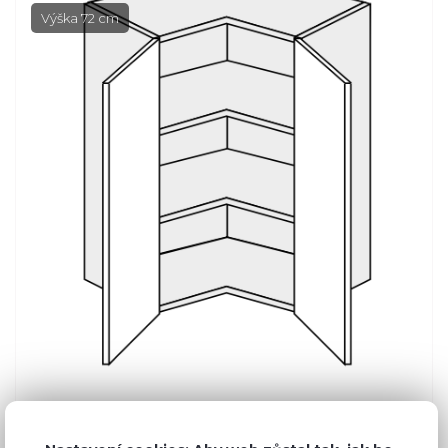
Výška 72 cm
Běžná cena ve studiích
7 650 Kč