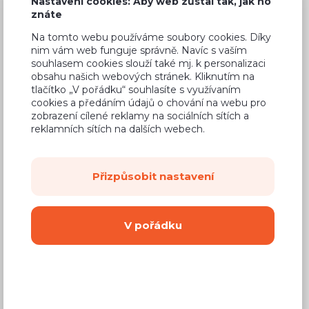
Nastavení cookies: Aby web zůstal tak, jak ho
4 590 Kč
Cena
znáte
(
3 793 Kč
bez DPH)
Na tomto webu používáme soubory cookies. Díky
nim vám web funguje správně. Navíc s vaším
souhlasem cookies slouží také mj. k personalizaci
Dostupnost:
Na objednávku
obsahu našich webových stránek. Kliknutím na
tlačítko „V pořádku“ souhlasíte s využívaním
Záruční doba:
24 měsíců
cookies a předáním údajů o chování na webu pro
zobrazení cílené reklamy na sociálních sítích a
Doprava (celá ČR):
od 290 Kč
reklamních sítích na dalších webech.
Dodací lhůta:
8 - 12 týdnů
Přizpůsobit nastavení
Mám zájem o
montáž
Koupit
V pořádku
Vyberte si barvu korpusu
Kování s doživotní zárukou
(BLUM, hettich,
Aventos), tiché dovírání dvířek