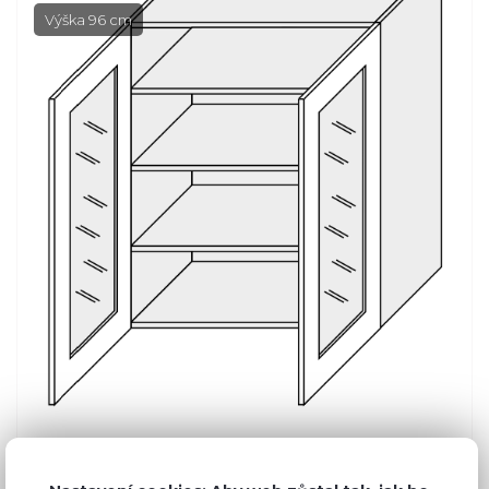
Výška 96 cm
Běžná cena ve studiích
10 867 Kč