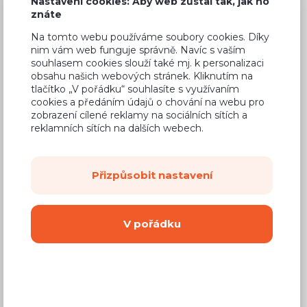
Nastavení cookies: Aby web zůstal tak, jak ho
6 520 Kč
Cena
znáte
(
5 388 Kč
bez DPH)
Na tomto webu používáme soubory cookies. Díky
nim vám web funguje správně. Navíc s vaším
souhlasem cookies slouží také mj. k personalizaci
Dostupnost:
Na objednávku
obsahu našich webových stránek. Kliknutím na
tlačítko „V pořádku“ souhlasíte s využívaním
Záruční doba:
24 měsíců
cookies a předáním údajů o chování na webu pro
zobrazení cílené reklamy na sociálních sítích a
Doprava (celá ČR):
od 290 Kč
reklamních sítích na dalších webech.
Dodací lhůta:
8 - 12 týdnů
Přizpůsobit nastavení
Mám zájem o
montáž
Koupit
V pořádku
Vyberte si barvu korpusu
Kování s doživotní zárukou
(BLUM, hettich,
Aventos), tiché dovírání dvířek