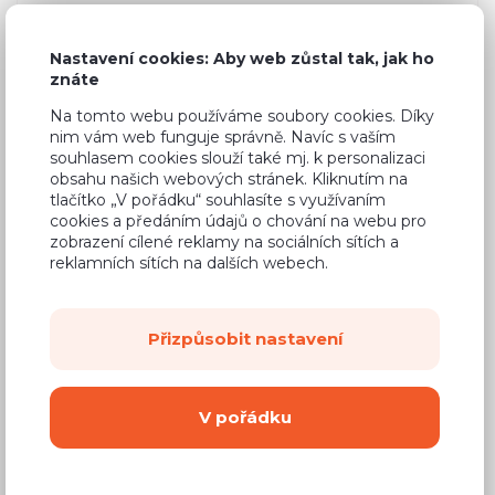
3 820 Kč
Cena
(
3 157 Kč
bez DPH)
Nastavení cookies: Aby web zůstal tak, jak ho
znáte
Na tomto webu používáme soubory cookies. Díky
Dostupnost:
Na objednávku
nim vám web funguje správně. Navíc s vaším
Záruční doba:
24 měsíců
souhlasem cookies slouží také mj. k personalizaci
obsahu našich webových stránek. Kliknutím na
Doprava (celá ČR):
od 290 Kč
tlačítko „V pořádku“ souhlasíte s využívaním
cookies a předáním údajů o chování na webu pro
Dodací lhůta:
8 - 12 týdnů
zobrazení cílené reklamy na sociálních sítích a
reklamních sítích na dalších webech.
Mám zájem o
montáž
Přizpůsobit nastavení
Koupit
Vyberte si barvu korpusu
V pořádku
Kování s doživotní zárukou
(BLUM, hettich,
Aventos), tiché dovírání dvířek