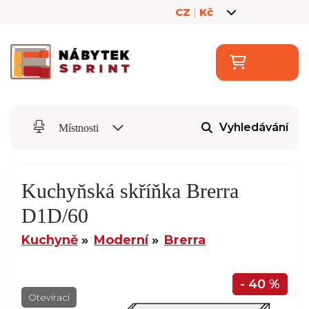
CZ
|
Kč
Vyhledávání
Místnosti
Kuchyňská skříňka Brerra
D1D/60
Kuchyně
Moderní
Brerra
- 40 %
Otevírací