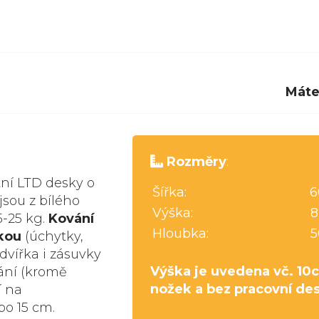
Máte
Rozměry
:
tní LTD desky o
Šířka:
6
jsou z bílého
Výška:
8
5-25 kg.
Kování
Hloubka:
5
kou
(úchytky,
dvířka i zásuvky
Výška je uvedena vč. 10
ání (kromě
nožek a bez pracovní de
í na
bo 15 cm.