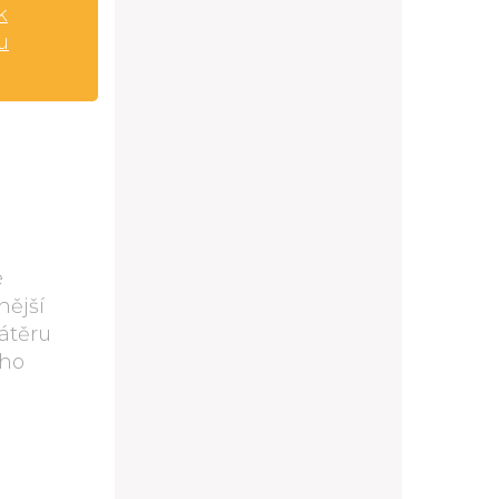
k
u
é
nější
nátěru
ého