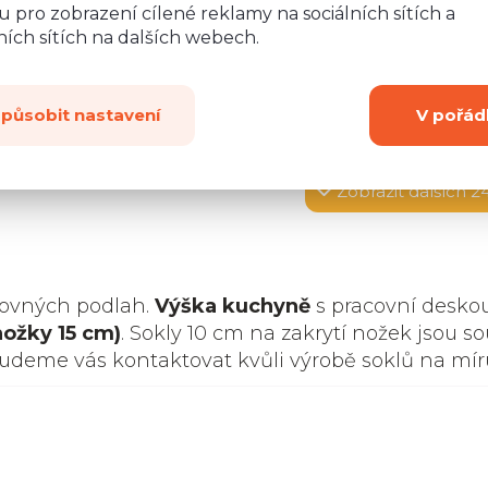
 pro zobrazení cílené reklamy na sociálních sítích a
ích sítích na dalších webech.
způsobit nastavení
V pořád
Zobrazit
dalších 2
rovných podlah.
Výška kuchyně
s pracovní desko
nožky 15 cm)
. Sokly 10 cm na zakrytí nožek jsou so
budeme vás kontaktovat kvůli výrobě soklů na mír