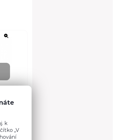
znáte
. k
čítko „V
chování