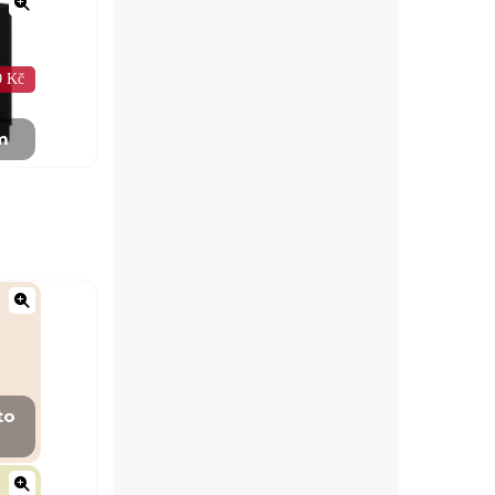
9 Kč
m
to