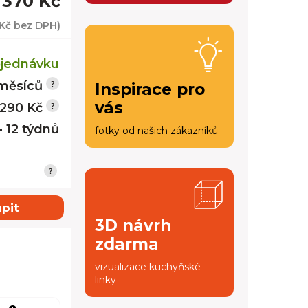
 370 Kč
Kč
bez DPH)
jednávku
měsíců
Inspirace pro
vás
 290 Kč
- 12 týdnů
fotky od našich zákazníků
pit
3D návrh
zdarma
vizualizace kuchyňské
linky