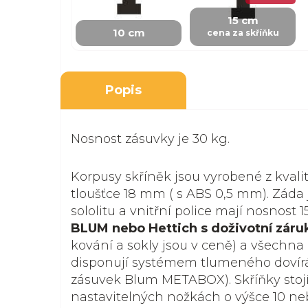
15 cm
10 cm
cena za skříňku
Popis
Nosnost zásuvky je 30 kg.
Korpusy skříněk jsou vyrobené z kvali
tloušťce 18 mm ( s ABS 0,5 mm). Záda 
sololitu a vnitřní police mají nosnost 1
BLUM nebo Hettich s doživotní záru
kování a sokly jsou v ceně) a všechna 
disponují systémem tlumeného dovír
zásuvek Blum METABOX). Skříňky stoj
nastavitelných nožkách o výšce 10 ne