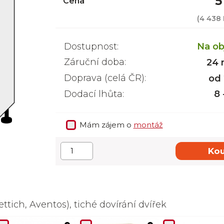
5
Cena
(
4 438 
Dostupnost:
Na ob
Záruční doba:
24 
Doprava (celá ČR):
od
Dodací lhůta:
8 
Mám zájem o
montáž
Kou
ttich, Aventos), tiché dovírání dvířek