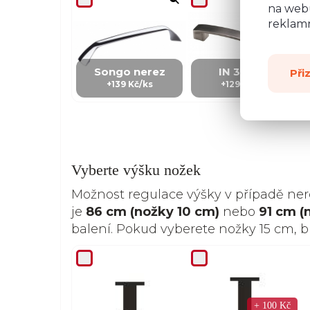
na webu
reklamn
Songo nerez
IN 3 - kov
Při
+139 Kč/ks
+129 Kč/Ks
Vyberte výšku nožek
Možnost regulace výšky v případě ne
je
86 cm (nožky 10 cm)
nebo
91 cm (
balení. Pokud vyberete nožky 15 cm, 
+ 100 Kč