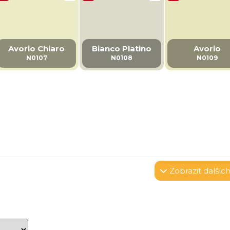
Avorio Chiaro
Bianco Platino
Avorio
N0107
N0108
N0109
Zobrazit
dalších