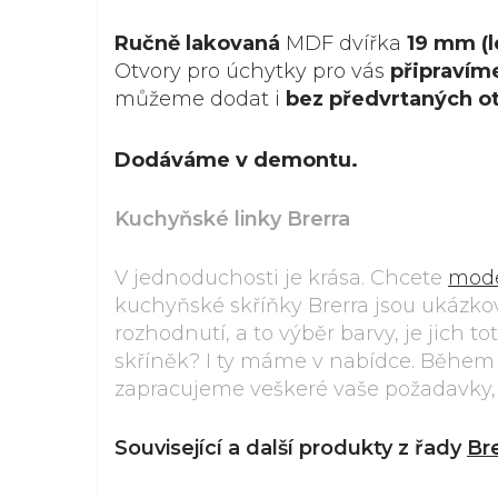
Ručně lakovaná
MDF dvířka
19 mm (l
Otvory pro úchytky pro vás
připravím
můžeme dodat i
bez předvrtaných o
Dodáváme v demontu.
Kuchyňské linky Brerra
V jednoduchosti je krása. Chcete
mode
kuchyňské skříňky Brerra jsou ukázko
rozhodnutí, a to výběr barvy, je jich t
skříněk? I ty máme v nabídce. Během
zapracujeme veškeré vaše požadavky, a
Související a další produkty z řady
Br