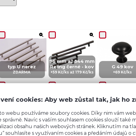
96 mm až 544 mm
typ U nerez
Reling černé - kov
G 49 kov
ZDARMA
+59 Kč/ks až 179 Kč/ks
+69 Kč/ks
vení cookies: Aby web zůstal tak, jak ho 
to webu používáme soubory cookies. Díky nim vám web
CZ 5 - kov
IN 5 - kov
ZI5 - KOV
 správně. Navíc s vaším souhlasem cookies slouží také mj
+99 Kč/ks
+99 Kč/Ks
+149 Kč/ks
lizaci obsahu našich webových stránek. Kliknutím na tla
“ souhlasíte s využívaním cookies a předáním údajů o 