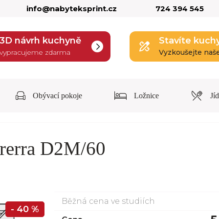
info@nabyteksprint.cz
724 394 545
3D návrh kuchyně
Stavíte kuch
vypracujeme zdarma
Vyzkoušejte naš
Obývací pokoje
Ložnice
Jí
Brerra D2M/60
Běžná cena ve studiích
- 40 %