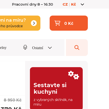
Pracovní dny 8 – 16:30
CZ
|
Kč
yni na míru?
0 Kč
eho průvodce
delny
Ostatní
Sestavte si
kuchyni
z vybraných skříněk, na
8 950 Kč
míru