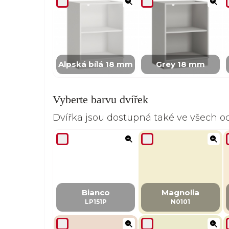
Alpská bílá 18 mm
Grey 18 mm
Vyberte barvu dvířek
Dvířka jsou dostupná také ve všech 
Bianco
Magnolia
LP151P
N0101