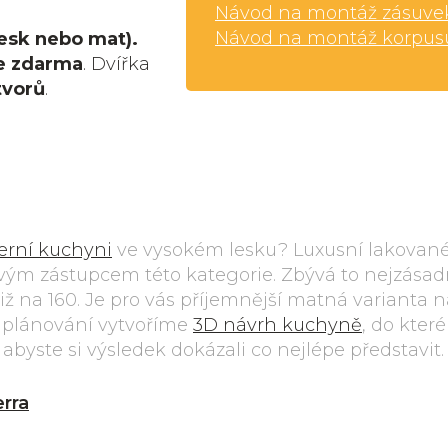
Návod na montáž zásuve
Návod na montáž korpus
esk nebo mat).
e zdarma
. Dvířka
tvorů
.
rní kuchyni
ve vysokém lesku? Luxusní lakovan
vým zástupcem této kategorie. Zbývá to nejzásad
otiž na 160. Je pro vás příjemnější matná varianta 
 plánování vytvoříme
3D návrh kuchyně
, do kter
byste si výsledek dokázali co nejlépe představit.
erra