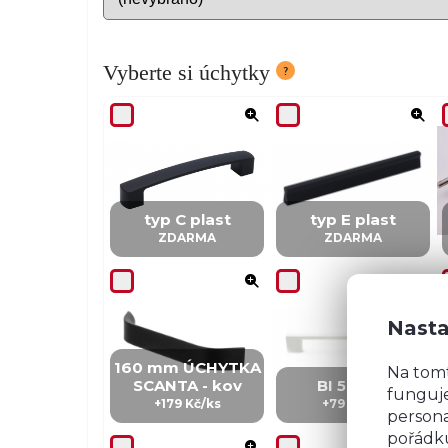
Vyberte si úchytky
typ C plast
typ E plast
ZDARMA
ZDARMA
Nasta
160 mm ÚCHYTKA
Na tom
SCANTA - kov
BI 5 - kov
funguje
+179 Kč/ks
+79 Kč/ks
persona
pořádku