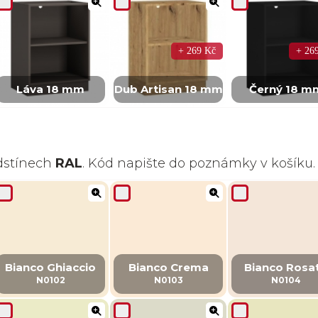
+ 269 Kč
+ 26
Láva 18 mm
Dub Artisan 18 mm
Černý 18 m
odstínech
RAL
. Kód napište do poznámky v košíku.
Bianco Ghiaccio
Bianco Crema
Bianco Rosa
N0102
N0103
N0104