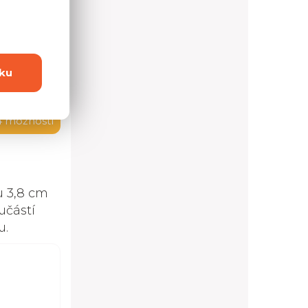
ku
4 možností
u 3,8 cm
učástí
u.