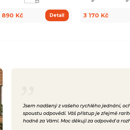
 890 Kč
3 170 Kč
Detail
rsonál,
Jsem nadšený z vašeho rychlého jednání, ochot
lení.
spoustu odpovědí. Váš přístup je zřejmě rari
a i
hodně za Vámi. Moc děkuji za odpověď a roz
ávili