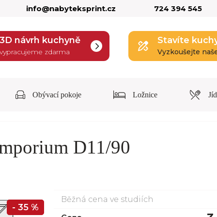
info@nabyteksprint.cz
724 394 545
3D návrh kuchyně
Stavíte kuch
vypracujeme zdarma
Vyzkoušejte naš
Obývací pokoje
Ložnice
Jí
Emporium D11/90
Běžná cena ve studiích
- 35 %