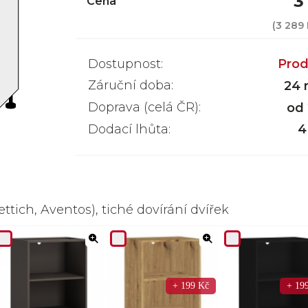
3
Cena
(
3 289
Dostupnost:
Prod
Záruční doba:
24 
Doprava (celá ČR):
od
Dodací lhůta:
4
ttich, Aventos), tiché dovírání dvířek
+ 199 Kč
+ 19