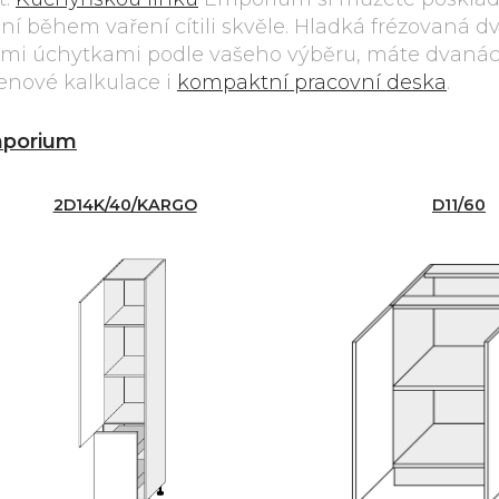
 ní během vaření cítili skvěle. Hladká frézovaná dv
mi úchytkami podle vašeho výběru, máte dvanáct
cenové kalkulace i
kompaktní pracovní deska
.
porium
2D14K/40/KARGO
D11/60