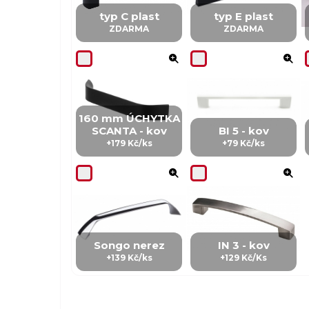
typ C plast
typ E plast
ZDARMA
ZDARMA
160 mm ÚCHYTKA
SCANTA - kov
BI 5 - kov
+179 Kč/ks
+79 Kč/ks
Songo nerez
IN 3 - kov
+139 Kč/ks
+129 Kč/Ks