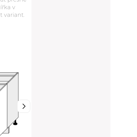
ířka v
 variant.
D11/80