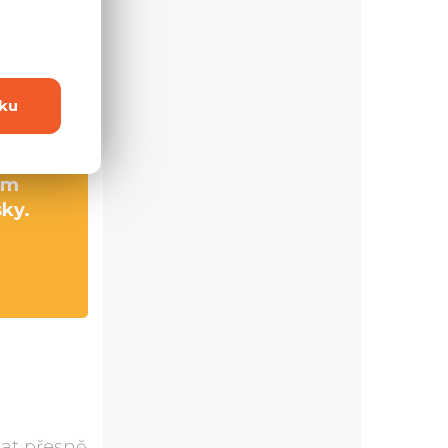
0,0 cm
2,0 cm
ku
0,0 cm
cm
sky.
at přesně