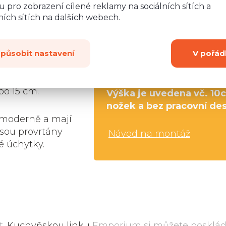
tní LTD desky o
 pro zobrazení cílené reklamy na sociálních sítích a
jsou z bílého
Rozměry
:
ích sítích na dalších webech.
5-25 kg.
Kování
Šířka:
9
kou
(úchytky,
Výška:
8
dvířka i zásuvky
způsobit nastavení
V pořád
ání (kromě
Hloubka:
5
í na
bo 15 cm.
Výška je uvedena vč. 10
nožek a bez pracovní de
moderně a mají
jsou provrtány
Návod na montáž
é úchytky.
t.
Kuchyňskou linku
Emporium si můžete posklád