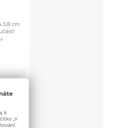
u 3,8 cm
učástí
u.
znáte
 dotaz?
. k
čítko „V
chování