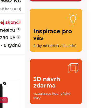
 980 Kč
 Kč
bez DPH)
ej skončil
měsíců
Inspirace pro
vás
 290 Kč
 - 8 týdnů
fotky od našich zákazníků
3D návrh
zdarma
vizualizace kuchyňské
linky
9 Kč