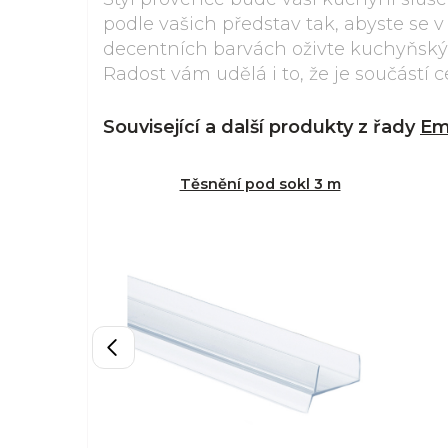
podle vašich představ tak, abyste se v
decentních barvách oživte kuchyňský
Radost vám udělá i to, že je součástí 
Související a další produkty z řady
Em
Těsnění pod sokl 3 m