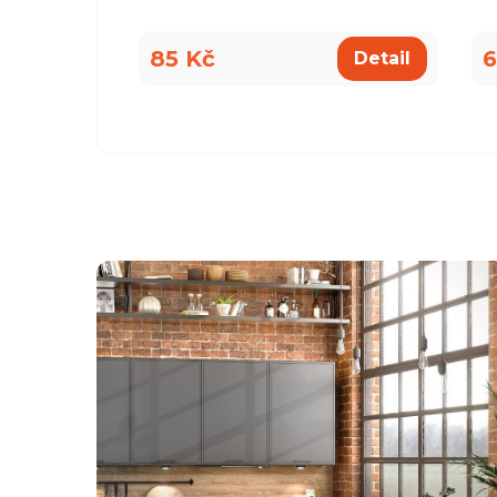
85 Kč
6
Detail
všemu deseti. Kuchyň je krásná a kvalitní. Ochotný pe
á, mi pomohla se vším a komunikovala ihned, bez prod
, které jsme postupně upravovaly, stejně tak mi poslal
rů pracovních desek a korpusů skříní. Montéři u nás str