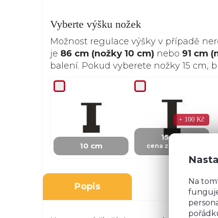
Vyberte výšku nožek
Možnost regulace výšky v případě ne
je
86 cm (nožky 10 cm)
nebo
91 cm (
balení. Pokud vyberete nožky 15 cm, 
+ 100 Kč
15 cm
10 cm
cena za skříňku
Nasta
Na tom
Popis
funguje
persona
pořádku