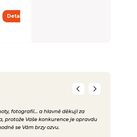
3 640 Kč
Detail
Detail
y, fotografií... a hlavně děkuji za
Už máme před
ta, protože Vaše konkurence je opravdu
konečně nast
hodně se Vám brzy ozvu.
bylo. Vaše ku