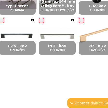
96 mm až 544 mm
typ U nerez
Reling černé - kov
G 49 kov
ZDARMA
+59 Kč/ks až 179 Kč/ks
+69 Kč/ks
CZ 5 - kov
IN 5 - kov
ZI5 - KOV
+99 Kč/ks
+99 Kč/Ks
+149 Kč/ks
Zobrazit
dalších 2