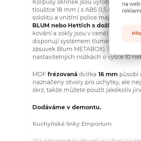
Korpusy skříněk jsou vyrobené z kvali
na webu
tloušťce 18 mm ( s ABS 0,5 mm). Záda 
reklamn
sololitu a vnitřní police mají nosnost 1
BLUM nebo Hettich s doživotní záru
kování a sokly jsou v ceně) a všechna 
Při
disponují systémem tlumeného dovír
zásuvek Blum METABOX). Skříňky stoj
nastavitelných nožkách o výšce 10 ne
MDF
frézovaná
dvířka
16 mm
působí 
naznačeny otvory pro úchytky, ale ne
skrz, takže můžete použít jakékoliv jin
Dodáváme v demontu.
Kuchyňské linky Emporium
Styl provence bude vaší kuchyni sluše