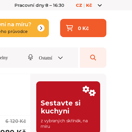
Pracovní dny 8 – 16:30
CZ
|
Kč
yni na míru?
0 Kč
eho průvodce
delny
Ostatní
Sestavte si
kuchyni
z vybraných skříněk, na
6 120 Kč
míru