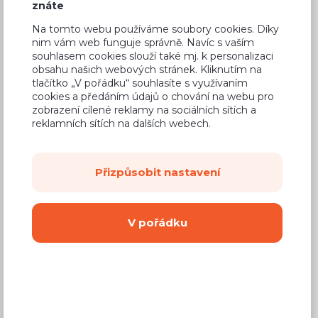
znáte
Na tomto webu používáme soubory cookies. Díky
nim vám web funguje správně. Navíc s vaším
souhlasem cookies slouží také mj. k personalizaci
Běžná cena ve studiích
12 450 Kč
obsahu našich webových stránek. Kliknutím na
tlačítko „V pořádku“ souhlasíte s využívaním
8 090 Kč
Cena
cookies a předáním údajů o chování na webu pro
zobrazení cílené reklamy na sociálních sítích a
(
6 686 Kč
bez DPH)
reklamních sítích na dalších webech.
Dostupnost:
Prodej skončil
Přizpůsobit nastavení
Záruční doba:
24 měsíců
Doprava (celá ČR):
od 290 Kč
V pořádku
Dodací lhůta:
4 - 8 týdnů
Vyberte si barvu korpusu
Kování s doživotní zárukou
(BLUM, hettich,