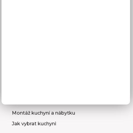
Doprava a doba dodání
Platba
Reklamace
Obchodní podmínky
GDPR
Služby pro vás
3D návrhy kuchyní
Zaměření kuchyňské linky
Zasílání vzorníků
Montáž kuchyní a nábytku
Jak vybrat kuchyni