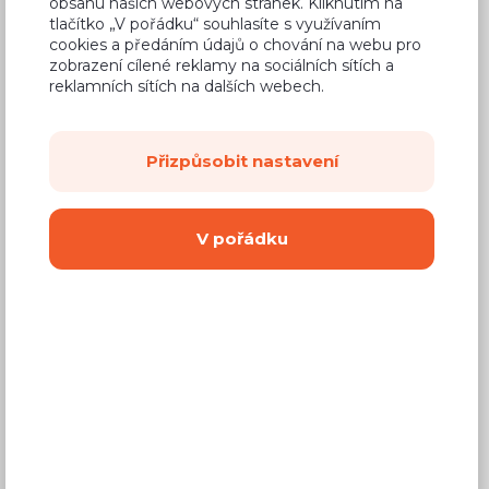
obsahu našich webových stránek. Kliknutím na
890 Kč
Cena
tlačítko „V pořádku“ souhlasíte s využívaním
cookies a předáním údajů o chování na webu pro
(
736 Kč
bez DPH)
zobrazení cílené reklamy na sociálních sítích a
reklamních sítích na dalších webech.
Dostupnost:
Prodej skončil
Záruční doba:
24 měsíců
Přizpůsobit nastavení
Doprava (celá ČR):
od 290 Kč
Dodací lhůta:
4 - 8 týdnů
V pořádku
Vyberte si barvu korpusu
Kování s doživotní zárukou
(BLUM, hettich,
Aventos), tiché dovírání dvířek