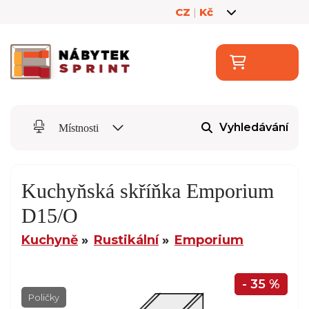
CZ
|
Kč
Vyhledávání
Místnosti
Kuchyňská skříňka Emporium
D15/O
Kuchyně
Rustikální
Emporium
- 35 %
Poličky