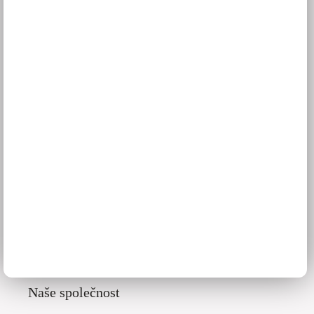
Platba
Reklamace
Obchodní podmínky
GDPR
Služby pro vás
3D návrhy kuchyní
Zaměření kuchyňské linky
Zasílání vzorníků
Montáž kuchyní a nábytku
Jak vybrat kuchyni
Naše společnost