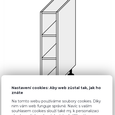
Nastavení cookies: Aby web zůstal tak, jak ho
znáte
Na tomto webu používáme soubory cookies. Díky
nim vám web funguje správně. Navíc s vaším
Běžná cena ve studiích
1 370 Kč
souhlasem cookies slouží také mj. k personalizaci