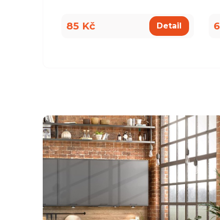
85 Kč
6
Detail
všemu deseti. Kuchyň je krásná a kvalitní. Ochotný pe
á, mi pomohla se vším a komunikovala ihned, bez prod
, které jsme postupně upravovaly, stejně tak mi poslal
rů pracovních desek a korpusů skříní. Montéři u nás str