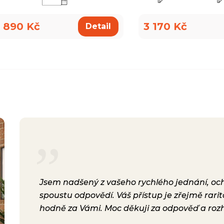
 890 Kč
3 170 Kč
Detail
rsonál,
Jsem nadšený z vašeho rychlého jednání, ochot
lení.
spoustu odpovědí. Váš přístup je zřejmě rari
a i
hodně za Vámi. Moc děkuji za odpověď a roz
ávili