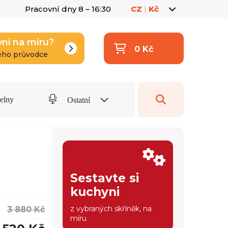
Pracovní dny 8 – 16:30
CZ
|
Kč
yni na míru?
0 Kč
eho průvodce
delny
Ostatní
Sestavte si
kuchyni
z vybraných skříněk, na
3 880 Kč
míru