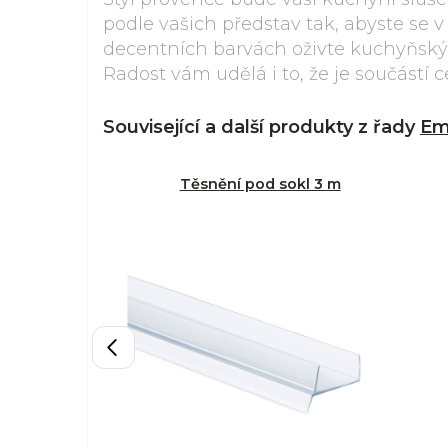
podle vašich představ tak, abyste se v
decentních barvách oživte kuchyňský
Radost vám udělá i to, že je součástí 
Související a další produkty z řady
Em
Těsnění pod sokl 3 m