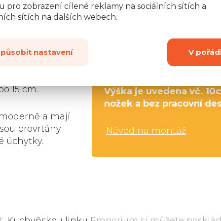
tní LTD desky o
 pro zobrazení cílené reklamy na sociálních sítích a
jsou z bílého
Rozměry
:
ích sítích na dalších webech.
5-25 kg.
Kování
Šířka:
5
kou
(úchytky,
Výška:
8
dvířka i zásuvky
způsobit nastavení
V pořád
ání (kromě
Hloubka:
5
í na
bo 15 cm.
Výška je uvedena vč. 10
nožek a bez pracovní de
moderně a mají
jsou provrtány
Návod na montáž
é úchytky.
t.
Kuchyňskou linku
Emporium si můžete posklád