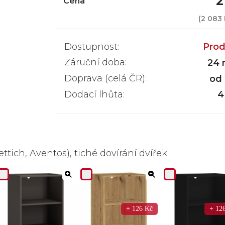
2
Cena
(
2 083
Dostupnost:
Prod
Záruční doba:
24 
Doprava (celá ČR):
od
Dodací lhůta:
4
ttich, Aventos), tiché dovírání dvířek
+ 126 Kč
+ 12