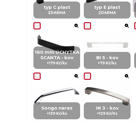
typ C plast
typ E plast
ZDARMA
ZDARMA
160 mm ÚCHYTKA
SCANTA - kov
BI 5 - kov
+179 Kč/ks
+79 Kč/ks
Songo nerez
IN 3 - kov
+139 Kč/ks
+129 Kč/Ks