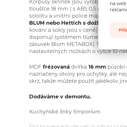
Korpusy skříněk jsou vyrobené z kvali
na webu
tloušťce 18 mm ( s ABS 0,5 mm). Záda 
reklamn
sololitu a vnitřní police mají nosnost 1
BLUM nebo Hettich s doživotní záru
kování a sokly jsou v ceně) a všechna 
Při
disponují systémem tlumeného dovír
zásuvek Blum METABOX). Skříňky stoj
nastavitelných nožkách o výšce 10 ne
MDF
frézovaná
dvířka
16 mm
působí 
naznačeny otvory pro úchytky, ale ne
skrz, takže můžete použít jakékoliv jin
Dodáváme v demontu.
Kuchyňské linky Emporium
Styl provence bude vaší kuchyni sluše