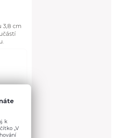
u 3,8 cm
učástí
u.
znáte
 dotaz?
. k
čítko „V
chování