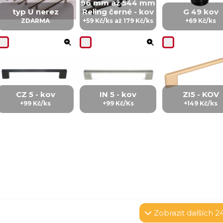
96 mm až 544 mm
typ U nerez
Reling černé - kov
G 49 kov
ZDARMA
+59 Kč/ks až 179 Kč/ks
+69 Kč/ks
CZ 5 - kov
IN 5 - kov
ZI5 - KOV
+99 Kč/ks
+99 Kč/Ks
+149 Kč/ks
Zobrazit
dalších 2