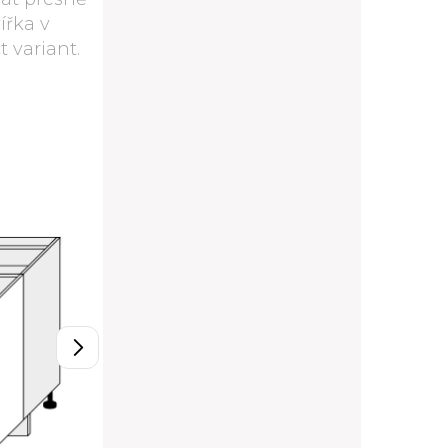
ířka v
 variant.
D11/80