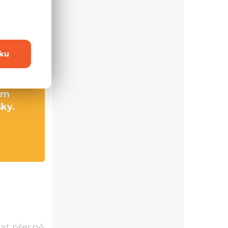
0,0 cm
2,0 cm
ku
0,0 cm
cm
sky.
at přesně