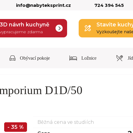
info@nabyteksprint.cz
724 394 545
3D návrh kuchyně
Stavíte kuch
vypracujeme zdarma
Vyzkoušejte naš
Obývací pokoje
Ložnice
Jí
Emporium D1D/50
Běžná cena ve studiích
- 35 %