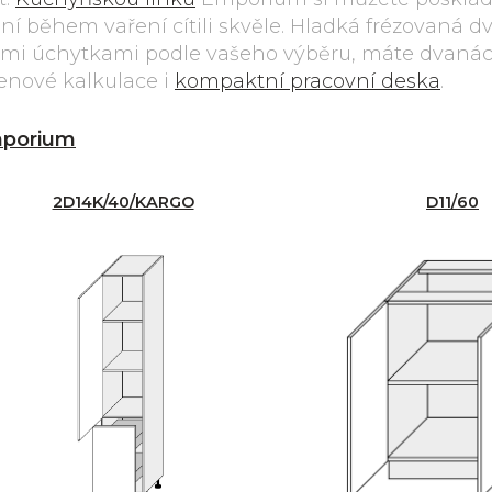
 ní během vaření cítili skvěle. Hladká frézovaná dv
mi úchytkami podle vašeho výběru, máte dvanáct
cenové kalkulace i
kompaktní pracovní deska
.
porium
2D14K/40/KARGO
D11/60