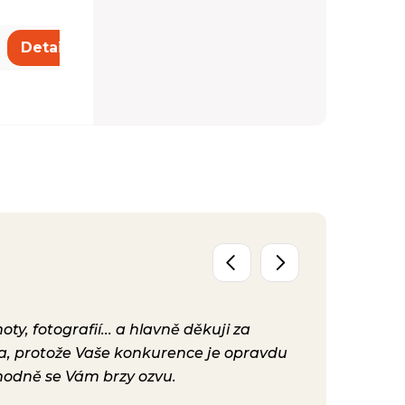
3 640 Kč
Detail
Detail
y, fotografií... a hlavně děkuji za
Už máme před
ta, protože Vaše konkurence je opravdu
konečně nast
hodně se Vám brzy ozvu.
bylo. Vaše ku