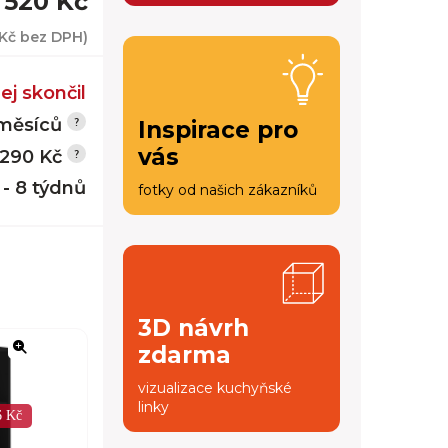
 520 Kč
 Kč
bez DPH)
ej skončil
měsíců
Inspirace pro
vás
 290 Kč
 - 8 týdnů
fotky od našich zákazníků
3D návrh
zdarma
vizualizace kuchyňské
linky
6 Kč