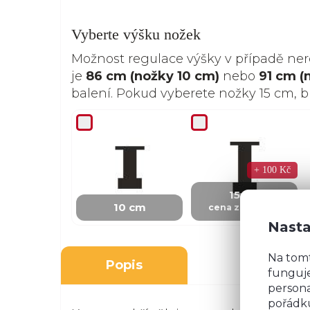
Vyberte výšku nožek
Možnost regulace výšky v případě ne
je
86 cm (nožky 10 cm)
nebo
91 cm (
balení. Pokud vyberete nožky 15 cm, 
+ 100 Kč
15 cm
10 cm
cena za skříňku
Nasta
Na tom
Popis
funguje
persona
pořádku